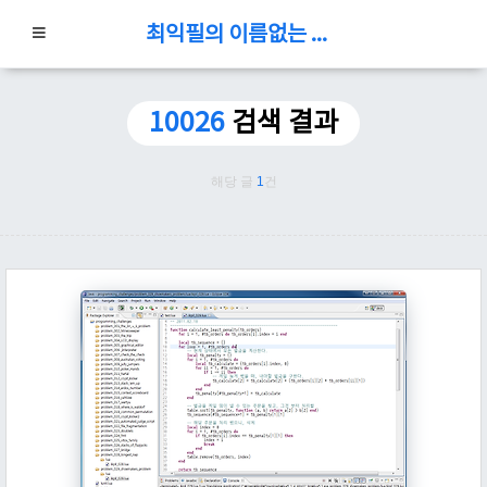
최익필의 이름없는 블로그
10026
검색 결과
해당 글
1
건