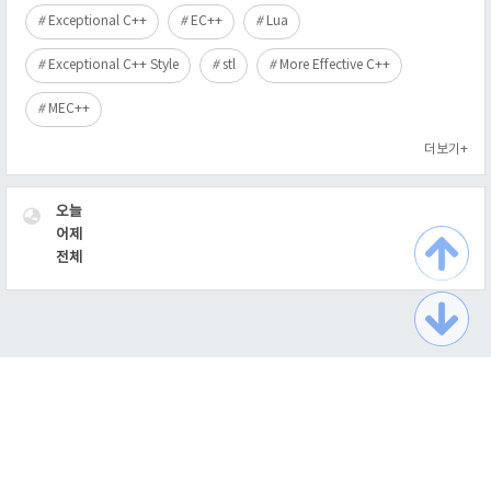
Exceptional C++
EC++
Lua
Exceptional C++ Style
stl
More Effective C++
MEC++
더보기+
VISITOR
오늘
어제
전체
TistoryWhaleSkin3.2
Copyright ©
최익필의 이름없는 블로그
All rights reserved.