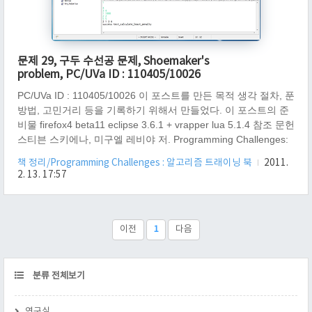
문제 29, 구두 수선공 문제, Shoemaker's
problem, PC/UVa ID : 110405/10026
PC/UVa ID : 110405/10026 이 포스트를 만든 목적 생각 절차, 푼
방법, 고민거리 등을 기록하기 위해서 만들었다. 이 포스트의 준
비물 firefox4 beta11 eclipse 3.6.1 + vrapper lua 5.1.4 참조 문헌
스티븐 스키에나, 미구엘 레비야 저. Programming Challenges:
알고리즘 트레이닝 북. 서환수 역. Springer. 한빛미디어 초판 2
책 정리/Programming Challenges : 알고리즘 트래이닝 북
2011.
쇄 2004.12.05. (문제 29 구두 수선공 문제, Shoemaker's
2. 13. 17:57
Problem, page 126) 참고 링크
http://acm.uva.es/p/v100/10026.html
http://secuprint.tistory.com/entry/구두-수선공-문제-프로그래밍-
챌린지 http://www.4..
이전
1
다음
CATEGORY
분류 전체보기
연구실