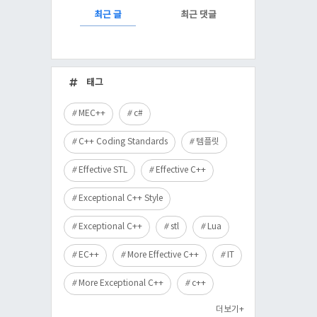
RECENTLY
최근 글
최근 댓글
최
근
태그
글
MEC++
c#
C++ Coding Standards
템플릿
Effective STL
Effective C++
Exceptional C++ Style
Exceptional C++
stl
Lua
EC++
More Effective C++
IT
More Exceptional C++
c++
더보기+