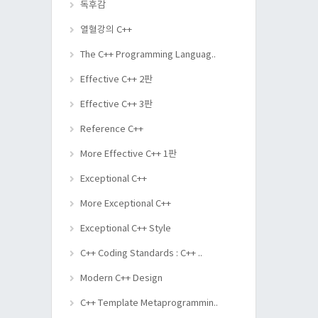
독후감
열혈강의 C++
The C++ Programming Languag..
Effective C++ 2판
Effective C++ 3판
Reference C++
More Effective C++ 1판
Exceptional C++
More Exceptional C++
Exceptional C++ Style
C++ Coding Standards : C++ ..
Modern C++ Design
C++ Template Metaprogrammin..