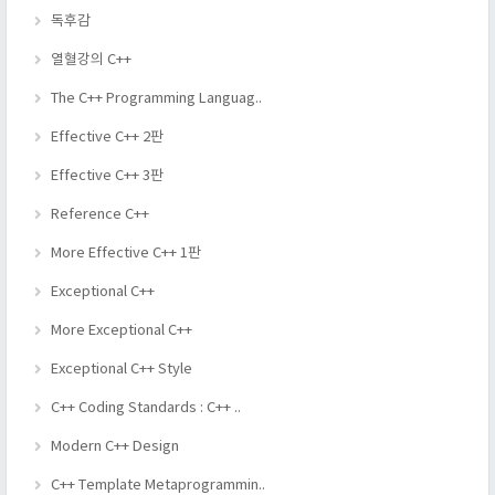
독후감
열혈강의 C++
The C++ Programming Languag..
Effective C++ 2판
Effective C++ 3판
Reference C++
More Effective C++ 1판
Exceptional C++
More Exceptional C++
Exceptional C++ Style
C++ Coding Standards : C++ ..
Modern C++ Design
C++ Template Metaprogrammin..