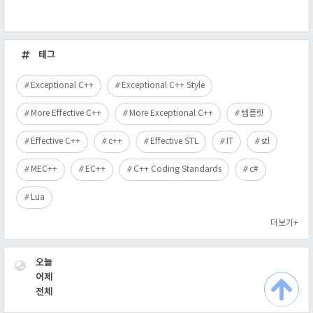
최
근
태그
글
Exceptional C++
Exceptional C++ Style
More Effective C++
More Exceptional C++
템플릿
Effective C++
c++
Effective STL
IT
stl
MEC++
EC++
C++ Coding Standards
c#
Lua
더보기+
VISITOR
오늘
어제
전체