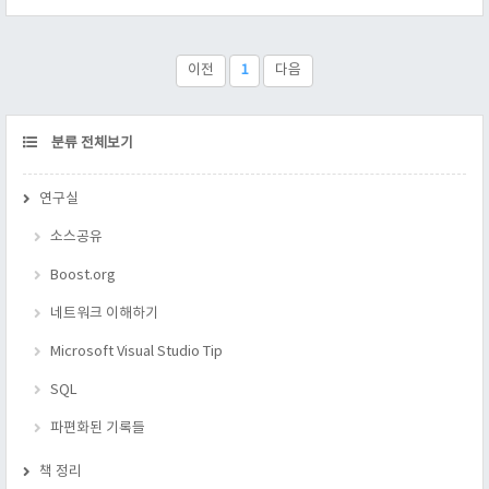
표준에 의하여, 임시객체를 non-const 로 받을수 없기 때문에 f는
const reference나 복사 생성자를 이용하여 전달해야만 할 것이
다. 2. f가 매크로 함수(#define 함수)라면, 경우에 따라서 a가 여
이전
1
다음
러번 호출 될 수 있다는 점이다. 3. f가 객체라면, 1번과 마찬가지
4. ..
CATEGORY
분류 전체보기
연구실
소스공유
Boost.org
네트워크 이해하기
Microsoft Visual Studio Tip
SQL
파편화된 기록들
책 정리