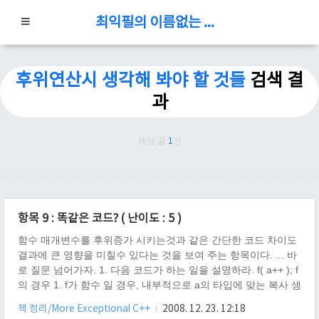
최익필의 이름없는 블로그
후위연산시 생각해 봐야 할 것들
검색 결
과
해당 글
1
건
항목 9 : 똑같은 코드? ( 난이도 : 5 )
함수 매개변수를 후위증가 시키는것과 같은 간단한 코드 차이도
결과에 큰 영향을 미칠수 있다는 것을 보여 주는 항목이다. ... 바
로 질문 넘어가자. 1. 다음 코드가 하는 일을 설명하라. f( a++ ); f
의 경우 1. f가 함수 일 경우, 내부적으로 a의 타입에 맞는 복사 생
성자가 호출되어, a와 똑같은 임시객체가 생성되고, 자신을 증가
책 정리/More Exceptional C++
2008. 12. 23. 12:18
시킨 후, 임시객체를 a++ 자리에 올려 두고 f()에 전달한다. 또한