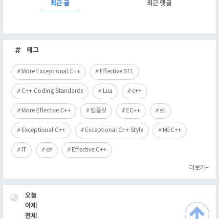
RECENTLY
최근 글
최근 댓글
최
근
태그
글
More Exceptional C++
Effective STL
C++ Coding Standards
Lua
c++
More Effective C++
템플릿
EC++
stl
Exceptional C++
Exceptional C++ Style
MEC++
IT
c#
Effective C++
더보기+
VISITOR
오늘
어제
전체