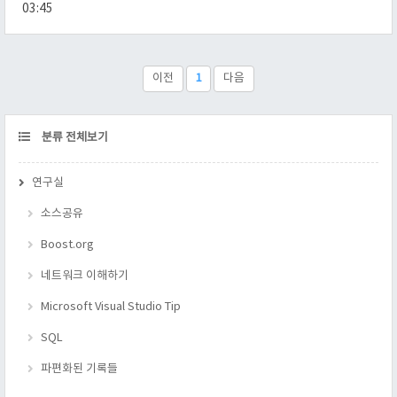
스티브 맥코넬 컴퓨터 시스템의 가장 값싸고, 빠르고 안정적인
03:45
구성 요소는 바로, 없는 요소이다 - 고든 벨 빠진 구성 요소야말
로 가장 정확한 요소이며(절대 실수하지 않으므로), 가장 안전한
요소이며(부서질 수 없으므로), 디자인하고, 문서화하고, 테스트,
관리하기 가장 쉬운 요소이다. 간결한 디자인의 중요성은 아무리
이전
1
다음
강조해도 디나치지 않다. - 존 베틀리 이 모든 말은 "하나를 표현..
CATEGORY
분류 전체보기
연구실
소스공유
Boost.org
네트워크 이해하기
Microsoft Visual Studio Tip
SQL
파편화된 기록들