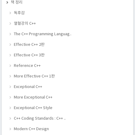
책 정리
독후감
열혈강의 C++
The C++ Programming Languag..
Effective C++ 2판
Effective C++ 3판
Reference C++
More Effective C++ 1판
Exceptional C++
More Exceptional C++
Exceptional C++ Style
C++ Coding Standards : C++ ..
Modern C++ Design