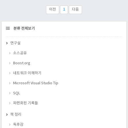
적으로 문제점을 재현하지 못하면, 문제 수정을 할 수 없는 경우
가 95%는 족히 넘을 것이다. 그래서 문제가 발생되면, 문제 재현
이전
1
다음
이 제일 먼저 해야 할 일이다. 문제를 재현하게 되면, 문제을 통제
된 환경에서 관찰할 수 하고, 문제 해결 후 ..
CATEGORY
분류 전체보기
연구실
소스공유
Boost.org
네트워크 이해하기
Microsoft Visual Studio Tip
SQL
파편화된 기록들
책 정리
독후감