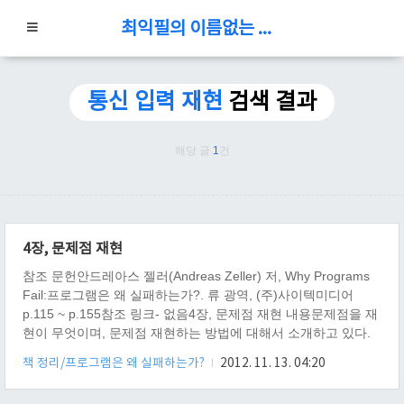
최익필의 이름없는 블로그
통신 입력 재현
검색 결과
해당 글
1
건
4장, 문제점 재현
참조 문헌안드레아스 젤러(Andreas Zeller) 저, Why Programs
Fail:프로그램은 왜 실패하는가?. 류 광역, (주)사이텍미디어
p.115 ~ p.155참조 링크- 없음4장, 문제점 재현 내용문제점을 재
현이 무엇이며, 문제점 재현하는 방법에 대해서 소개하고 있다.
문제점 재현은 어떤 의미인가?문제가 발생했을 때, 문제가 재현
책 정리/프로그램은 왜 실패하는가?
2012. 11. 13. 04:20
되지 않으면, 문제가 어디서 시작 하는지, 어떤 증상이 있는지 확
인하기 매우 어려워, 문제의 관찰/수정이 매우 어려워 진다. 경험