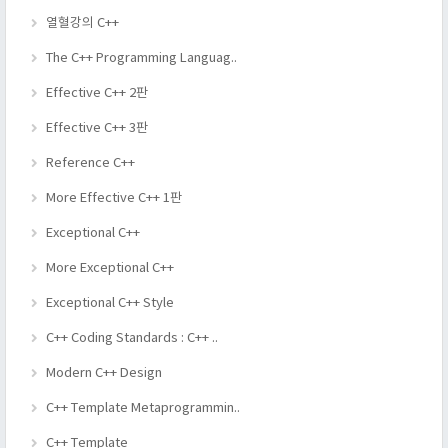
열혈강의 C++
The C++ Programming Languag..
Effective C++ 2판
Effective C++ 3판
Reference C++
More Effective C++ 1판
Exceptional C++
More Exceptional C++
Exceptional C++ Style
C++ Coding Standards : C++ ..
Modern C++ Design
C++ Template Metaprogrammin..
C++ Template