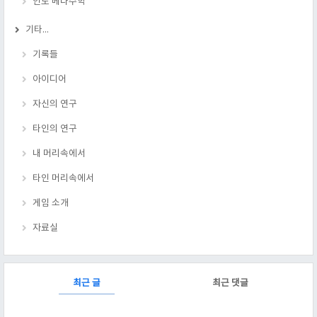
인도 베다수학
기타...
기록들
아이디어
자신의 연구
타인의 연구
내 머리속에서
타인 머리속에서
게임 소개
자료실
RECENTLY
최근 글
최근 댓글