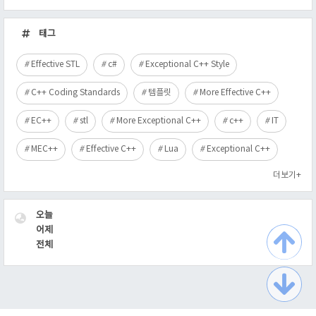
최
근
태그
글
Effective STL
c#
Exceptional C++ Style
C++ Coding Standards
템플릿
More Effective C++
EC++
stl
More Exceptional C++
c++
IT
MEC++
Effective C++
Lua
Exceptional C++
더보기+
VISITOR
오늘
어제
전체