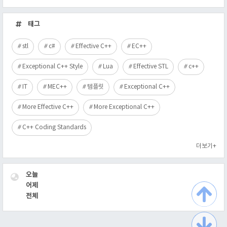
최
근
태그
글
stl
c#
Effective C++
EC++
Exceptional C++ Style
Lua
Effective STL
c++
IT
MEC++
템플릿
Exceptional C++
More Effective C++
More Exceptional C++
C++ Coding Standards
더보기+
VISITOR
오늘
어제
전체