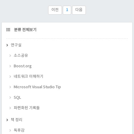
파일러를 바꾸어야 한다.(이건 책에 내용이 없다 : ) ) 하여튼, 번
역단위마다 코드 인스턴스화가 일어 난다고 해서 자동으로 인라
이전
1
다음
인이 된다고 착각 할 수 있다. 이 착각은 인라인과 동일하게 번역
단위마다 코드 붙이기가 일어 난다고..
CATEGORY
분류 전체보기
연구실
소스공유
Boost.org
네트워크 이해하기
Microsoft Visual Studio Tip
SQL
파편화된 기록들
책 정리
독후감