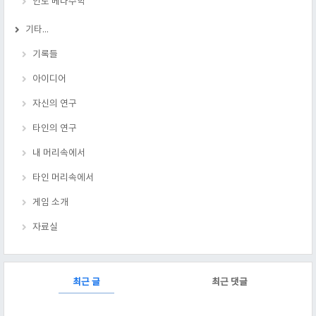
인도 베다수학
기타...
기록들
아이디어
자신의 연구
타인의 연구
내 머리속에서
타인 머리속에서
게임 소개
자료실
RECENTLY
최근 글
최근 댓글