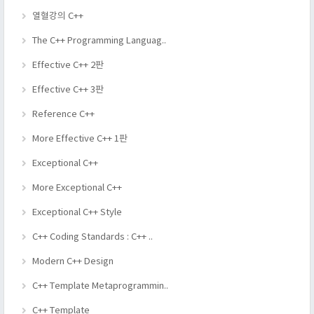
열혈강의 C++
The C++ Programming Languag..
Effective C++ 2판
Effective C++ 3판
Reference C++
More Effective C++ 1판
Exceptional C++
More Exceptional C++
Exceptional C++ Style
C++ Coding Standards : C++ ..
Modern C++ Design
C++ Template Metaprogrammin..
C++ Template