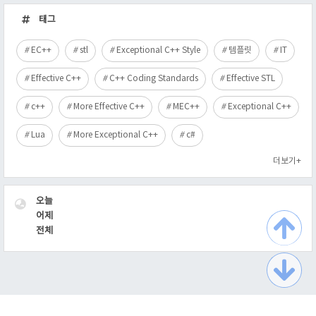
근
태그
글
EC++
stl
Exceptional C++ Style
템플릿
IT
Effective C++
C++ Coding Standards
Effective STL
c++
More Effective C++
MEC++
Exceptional C++
Lua
More Exceptional C++
c#
더보기+
VISITOR
오늘
어제
전체