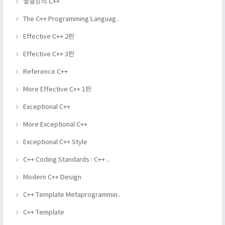
열혈강의 C++
The C++ Programming Languag..
Effective C++ 2판
Effective C++ 3판
Reference C++
More Effective C++ 1판
Exceptional C++
More Exceptional C++
Exceptional C++ Style
C++ Coding Standards : C++ ..
Modern C++ Design
C++ Template Metaprogrammin..
C++ Template