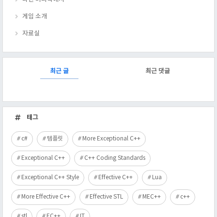
게임 소개
자료실
RECENTLY
최근 글
최근 댓글
최
근
태그
글
c#
템플릿
More Exceptional C++
Exceptional C++
C++ Coding Standards
Exceptional C++ Style
Effective C++
Lua
More Effective C++
Effective STL
MEC++
c++
stl
EC++
IT