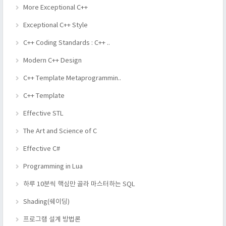
More Exceptional C++
Exceptional C++ Style
C++ Coding Standards : C++ ..
Modern C++ Design
C++ Template Metaprogrammin..
C++ Template
Effective STL
The Art and Science of C
Effective C#
Programming in Lua
하루 10분씩 핵심만 골라 마스터하는 SQL
Shading(쉐이딩)
프로그램 설계 방법론