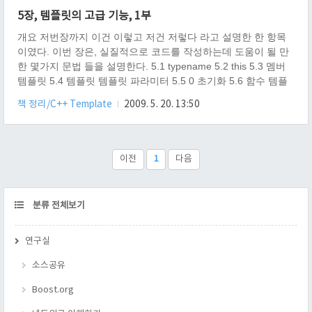
Stack stack; return 0; } 그리고 이것을 컴파일 해보면, 알겠지만,
5장, 템플릿의 고급 기능, 1부
클래스 템플릿의 두번째 템플릿 파라미터가 템플릿인 것이 보인
다...
개요 저번장까지 이건 이렇고 저건 저렇다 라고 설명한 한 항목
이였다. 이번 장은, 실질적으로 코드를 작성하는데 도움이 될 만
한 몇가지 문법 들을 설명한다. 5.1 typename 5.2 this 5.3 멤버
템플릿 5.4 템플릿 템플릿 파라미터 5.5 0 초기화 5.6 함수 템플
릿에서 문자열 리터럴을 인자로 사용 본문 5.1 typename이란 무
책 정리/C++ Template
2009. 5. 20. 13:50
엇이고, 어떤 용도인가? 지금까지 typename 은 템플릿 파라미터
를 선언할 때 사용하는 키워드로 알고 있었지만, 여기에 한가지
의미가 더 있었다. 바로 "이것은 타입이다" 라고 알려 주는 의미
이다. "이것은 타입이다"라는 의미가 왜 필요한가? 만약, 템플릿
이전
1
다음
파라미터가 클래스일 떄, 그 내부 타입이, "타입" 이라고 일러주
지 않는 다면, 컴파일러가 에러를 벹어..
CATEGORY
분류 전체보기
연구실
소스공유
Boost.org