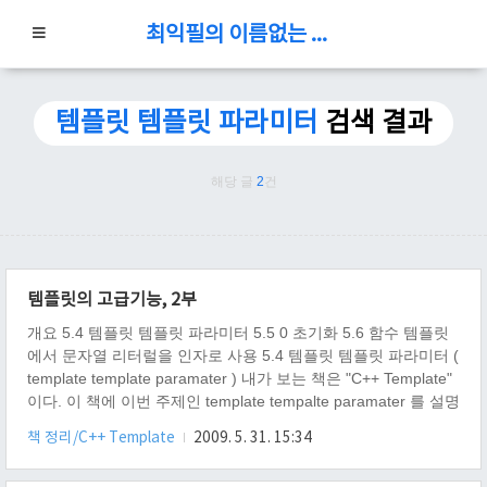
최익필의 이름없는 블로그
템플릿 템플릿 파라미터
검색 결과
해당 글
2
건
템플릿의 고급기능, 2부
개요 5.4 템플릿 템플릿 파라미터 5.5 0 초기화 5.6 함수 템플릿
에서 문자열 리터럴을 인자로 사용 5.4 템플릿 템플릿 파라미터 (
template template paramater ) 내가 보는 책은 "C++ Template"
이다. 이 책에 이번 주제인 template tempalte paramater 를 설명
하고 있는데, 난 차례대로 "이것이 바로 템플릿 템플릿 파라미터
책 정리/C++ Template
2009. 5. 31. 15:34
이다" 라고 말해주는 코드를 컴퓨터에 입력 했다. #include
template class Stack { private: CONT m_; }; int main( void ) {