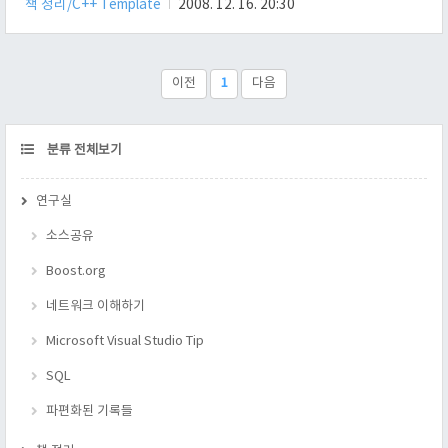
책 정리/C++ Template
2008. 12. 16. 20:30
문자열이 저장된 원소의 타입을 알아야 되고, ③ 정렬 방법에 대
해서 알아야 한다. 여기서 큰 문제가 하나 있다. 각 나라마다 문자
열을 정렬하는 기준이 다르고, 특정 나라는 문자열을 정렬하는
데, 많은 방법 들이 있기 때문이다. 이 중, ①, ② 은 원래 생각할
이전
1
다음
수 있을 법한 것이기에 크게 생각을 요구(.. 유니코드 쓰지 뭐. 아
니면 UTF-8 이나..)하지 않고, ③ 의 경우.. 정렬 방..
CATEGORY
분류 전체보기
연구실
소스공유
Boost.org
네트워크 이해하기
Microsoft Visual Studio Tip
SQL
파편화된 기록들