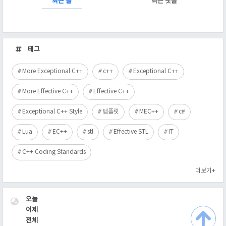
최근 글
최근 댓글
최
근
태그
글
More Exceptional C++
c++
Exceptional C++
More Effective C++
Effective C++
Exceptional C++ Style
템플릿
MEC++
c#
Lua
EC++
stl
Effective STL
IT
C++ Coding Standards
더보기+
VISITOR
오늘
어제
전체