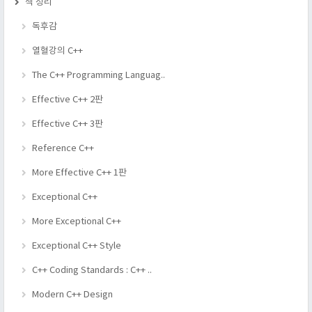
책 정리
독후감
열혈강의 C++
The C++ Programming Languag..
Effective C++ 2판
Effective C++ 3판
Reference C++
More Effective C++ 1판
Exceptional C++
More Exceptional C++
Exceptional C++ Style
C++ Coding Standards : C++ ..
Modern C++ Design