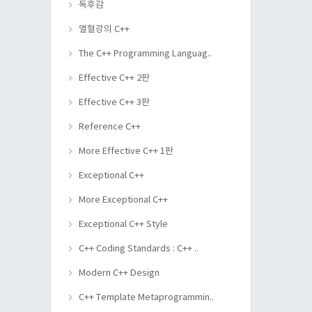
독후감
열혈강의 C++
The C++ Programming Languag..
Effective C++ 2판
Effective C++ 3판
Reference C++
More Effective C++ 1판
Exceptional C++
More Exceptional C++
Exceptional C++ Style
C++ Coding Standards : C++ ..
Modern C++ Design
C++ Template Metaprogrammin..