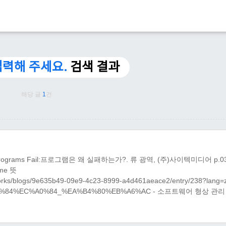
입력해 주세요.
검색 결과
해당 글
1
건
Programs Fail:프로그램은 왜 실패하는가?. 류 광역, (주)사이텍미디어 p.03
 me 뜻
orks/blogs/9e635b49-09e9-4c23-8999-a4d461aeace2/entry/238?lang=z
/%EB%B2%84%EC%A0%84_%EA%B4%80%EB%A6%AC - 소프트웨어 형상 관
 관리 방법에 대한 설명과 문..