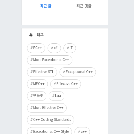
RECENTLY
최근 글
최근 댓글
최
근
태그
글
EC++
c#
IT
More Exceptional C++
Effective STL
Exceptional C++
MEC++
Effective C++
템플릿
Lua
More Effective C++
C++ Coding Standards
Exceptional C++ Style
c++