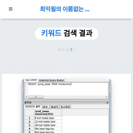
최익필의 이름없는 블로그
키워드
검색 결과
해당 글
2
건