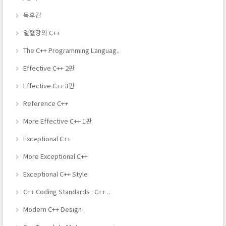
독후감
열혈강의 C++
The C++ Programming Languag..
Effective C++ 2판
Effective C++ 3판
Reference C++
More Effective C++ 1판
Exceptional C++
More Exceptional C++
Exceptional C++ Style
C++ Coding Standards : C++ ..
Modern C++ Design