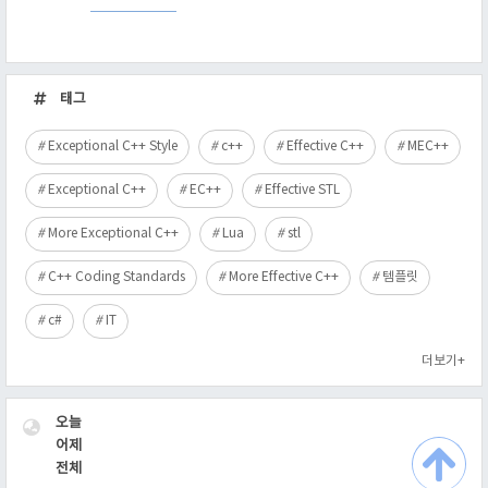
최
근
태그
글
Exceptional C++ Style
c++
Effective C++
MEC++
Exceptional C++
EC++
Effective STL
More Exceptional C++
Lua
stl
C++ Coding Standards
More Effective C++
템플릿
c#
IT
더보기+
VISITOR
오늘
어제
전체