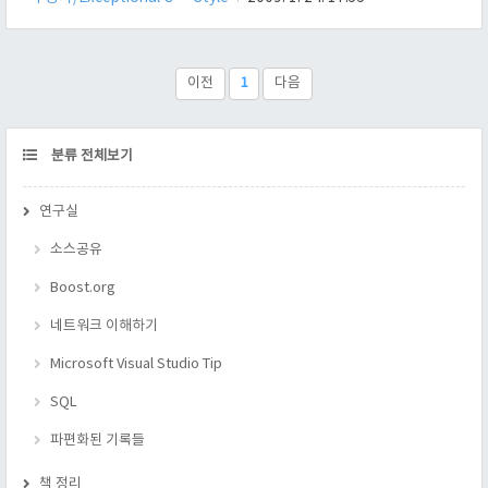
두고 프로그램의 식별자로는 사용하지 못하게 하는 이유는 무엇
일까? 간단하다. 컴파일러의 파싱을 보다 빠르게, 보다 확실하게
하기 위해서이다. 만약 키워드를 함수나 변수로 쓰게 되면, 이 경
우가 키워드인지, 함수인지, 변수인지를 판별하는 로직도 무수히
이전
1
다음
만들어야 할 것이다. C++의 키워드들 asm, auto, bool, break,
case, catch, char, class, const, co..
CATEGORY
분류 전체보기
연구실
소스공유
Boost.org
네트워크 이해하기
Microsoft Visual Studio Tip
SQL
파편화된 기록들
책 정리