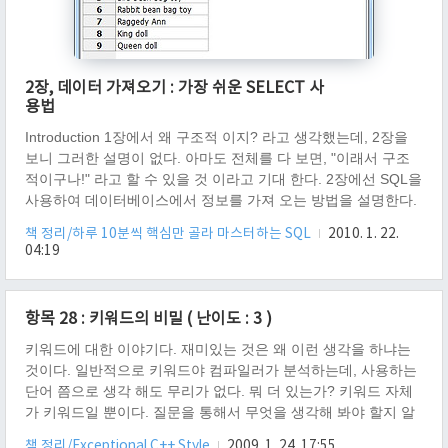
2장, 데이터 가져오기 : 가장 쉬운 SELECT 사
용법
Introduction 1장에서 왜 구조적 이지? 라고 생각했는데, 2장을
보니 그러한 설명이 없다. 아마도 전체를 다 보면, "이래서 구조
적이구나!" 라고 할 수 있을 것 이라고 기대 한다. 2장에선 SQL을
사용하여 데이터베이스에서 정보를 가져 오는 방법을 설명한다.
Content 데이터베이스에서 정보를 가져 오려면 어떻게 해야 하
책 정리/하루 10분씩 핵심만 골라 마스터하는 SQL
2010. 1. 22.
는가? SQL 언어에서 SELECT 를 이용해야 한다. SELECT는 무
04:19
엇인가? C++ 의 int, if, while 처럼, 키워드이다. 키워드는 항상 제
약과 사용방법이 있는데, 제약으로는 테이블 이름을 SELECT로
하용 할 수 없는 것이다. 어떻게 SELECT를 사용 하는가?
항목 28 : 키워드의 비밀 ( 난이도 : 3 )
SELECT는 무엇을 어디서 가져 올지 정해주어야 사용 할 수 있
다. 여기서 말하는 무엇은 "열..
키워드에 대한 이야기다. 재미있는 것은 왜 이런 생각을 하냐는
것이다. 일반적으로 키워드야 컴파일러가 분석하는데, 사용하는
단어 쯤으로 생각 해도 무리가 없다. 뭐 더 있는가? 키워드 자체
가 키워드일 뿐이다. 질문을 통해서 무엇을 생각해 봐야 할지 알
아 보자. 1 ) 대부분의 프로그래밍 언어들이, 키워드들을 예약해
책 정리/Exceptional C++ Style
2009. 1. 24. 17:55