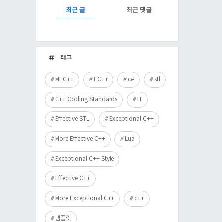
RECENTLY
최근 글
최근 댓글
최
근
태그
글
MEC++
EC++
c#
stl
C++ Coding Standards
IT
Effective STL
Exceptional C++
More Effective C++
Lua
Exceptional C++ Style
Effective C++
More Exceptional C++
c++
템플릿