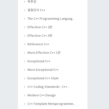
독후감
열혈강의 C++
The C++ Programming Languag..
Effective C++ 2판
Effective C++ 3판
Reference C++
More Effective C++ 1판
Exceptional C++
More Exceptional C++
Exceptional C++ Style
C++ Coding Standards : C++ ..
Modern C++ Design
C++ Template Metaprogrammin..