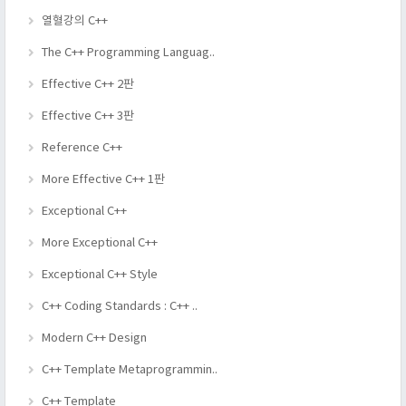
열혈강의 C++
The C++ Programming Languag..
Effective C++ 2판
Effective C++ 3판
Reference C++
More Effective C++ 1판
Exceptional C++
More Exceptional C++
Exceptional C++ Style
C++ Coding Standards : C++ ..
Modern C++ Design
C++ Template Metaprogrammin..
C++ Template