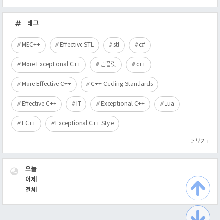
최
근
태그
글
MEC++
Effective STL
stl
c#
More Exceptional C++
템플릿
c++
More Effective C++
C++ Coding Standards
Effective C++
IT
Exceptional C++
Lua
EC++
Exceptional C++ Style
더보기+
VISITOR
오늘
어제
전체