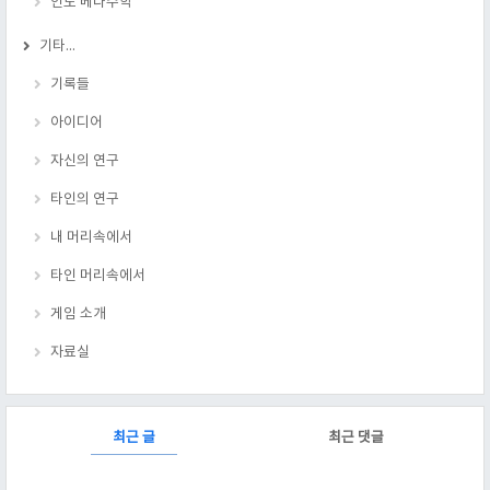
인도 베다수학
기타...
기록들
아이디어
자신의 연구
타인의 연구
내 머리속에서
타인 머리속에서
게임 소개
자료실
RECENTLY
최근 글
최근 댓글