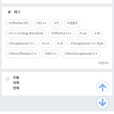
최
근
태그
글
Effective STL
EC++
IT
템플릿
C++ Coding Standards
Effective C++
Lua
stl
Exceptional C++
c++
c#
Exceptional C++ Style
More Effective C++
MEC++
More Exceptional C++
더보기+
VISITOR
오늘
어제
전체