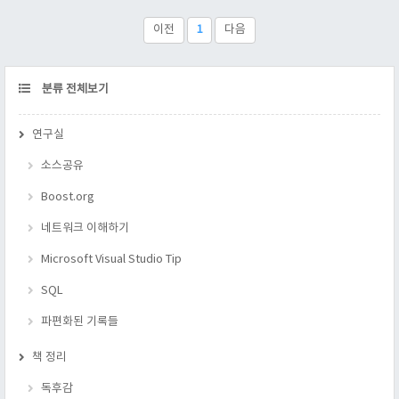
않아 짦은 영어로 검색했다. 그리고 "dragon book"에 잘 나와 있
다고 되어 있어서 검색해 보니
이전
1
다음
"http://en.wikipedia.org/wiki/index.html?curid=188976"이 있었
다. 국내 번역서를 찾아..
CATEGORY
분류 전체보기
연구실
소스공유
Boost.org
네트워크 이해하기
Microsoft Visual Studio Tip
SQL
파편화된 기록들
책 정리
독후감