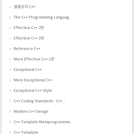
열혈강의 C++
The C++ Programming Languag..
Effective C++ 2판
Effective C++ 3판
Reference C++
More Effective C++ 1판
Exceptional C++
More Exceptional C++
Exceptional C++ Style
C++ Coding Standards : C++ ..
Modern C++ Design
C++ Template Metaprogrammin..
C++ Template