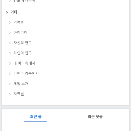
인도 베다수학
기타...
기록들
아이디어
자신의 연구
타인의 연구
내 머리속에서
타인 머리속에서
게임 소개
자료실
RECENTLY
최근 글
최근 댓글