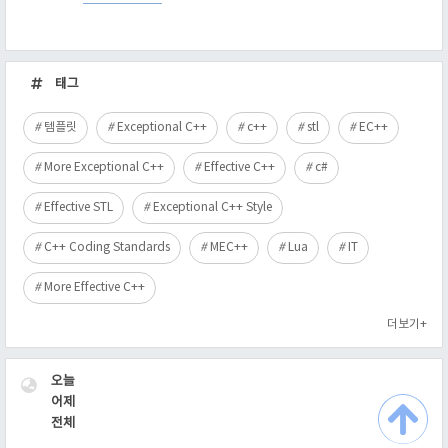
최
근
태그
글
템플릿
Exceptional C++
c++
stl
EC++
More Exceptional C++
Effective C++
c#
Effective STL
Exceptional C++ Style
C++ Coding Standards
MEC++
Lua
IT
More Effective C++
더보기+
VISITOR
오늘
어제
전체