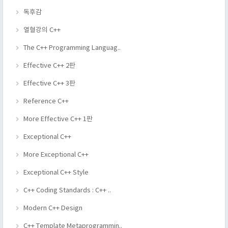
독후감
열혈강의 C++
The C++ Programming Languag..
Effective C++ 2판
Effective C++ 3판
Reference C++
More Effective C++ 1판
Exceptional C++
More Exceptional C++
Exceptional C++ Style
C++ Coding Standards : C++ ..
Modern C++ Design
C++ Template Metaprogrammin..