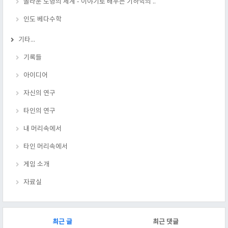
놀라운 도형의 세계 - 이야기로 배우는 기하학의 ..
인도 베다수학
기타...
기록들
아이디어
자신의 연구
타인의 연구
내 머리속에서
타인 머리속에서
게임 소개
자료실
RECENTLY
최근 글
최근 댓글