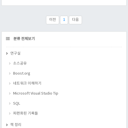
중에서 Dog 와, Wolf, Dingo, 등이 있다고 하자. 그리고 이 개과
동물들은 "짖는다"라는 행동은 갖으나, 소리가 다르다는 것을 알
수 있을 것이다. 만약, 내가 개과 동물들의 "짖는다"라는 행동을
보고 싶다면, 각 동물마다 "짖는다" 라는 함수를 호출해야 할 것
이전
1
다음
이다. 이 작업이 여간 힘든게 아니다. 각 동물들은 수..
CATEGORY
분류 전체보기
연구실
소스공유
Boost.org
네트워크 이해하기
Microsoft Visual Studio Tip
SQL
파편화된 기록들
책 정리