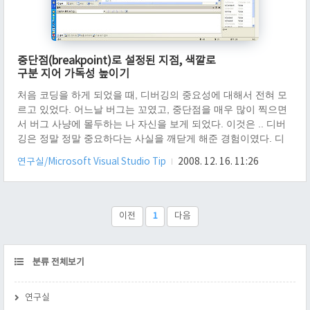
중단점(breakpoint)로 설정된 지점, 색깔로
구분 지어 가독성 높이기
처음 코딩을 하게 되었을 때, 디버깅의 중요성에 대해서 전혀 모
르고 있었다. 어느날 버그는 꼬였고, 중단점을 매우 많이 찍으면
서 버그 사냥에 몰두하는 나 자신을 보게 되었다. 이것은 .. 디버
깅은 정말 정말 중요하다는 사실을 깨닫게 해준 경험이였다. 디
버깅을 위해 F9 키를 누르는건 친근한 작업이었고, 보다 더 한눈
연구실/Microsoft Visual Studio Tip
2008. 12. 16. 11:26
에 들어왔으면 좋겠다는 생각이 들기 시작했다. 결국 옵션에 이
런것이 있지 않을까? 란 궁금증이 들게 되었고, ... 옵션을 가게
된다. 위 그림에서 "도구" 를 클릭한다. 위와 같은 화면이 뜨면 옵
션을 클릭 한다. 다음과 같은 화면이 나오면, "디버깅 탭"으로 이
이전
1
다음
동 한다. "디버깅 탭"에서 "일반 탭" 으로 이동 한다. 이 곳의 세부
설정중 "중단점과 현재 문의 전체 소스 줄 강조 표시" 를 ..
CATEGORY
분류 전체보기
연구실