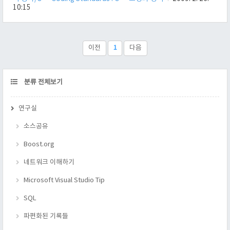
래스 1. 공용이면서 가상이거나 보호된 가상이 아닌 소멸자가 있
10:15
다. 2. 가상 함수가 있다. 3. 인스턴스는 대개 힙이나 스마트 포인
터로 만든다. 특성 클래스 1. typedef와 정적 함수만 있으며. 상태
변경이 불가능하다. 2. 함수 오버로딩의 분기 조건에 많이 쓰인
다. 정책 클래스 1. 특정한 클래스들에게 어떻게 구현해야 되는지
이전
1
다음
강제하기 위해서 사용 한다.(복사 할당, 생성이 안..
CATEGORY
분류 전체보기
연구실
소스공유
Boost.org
네트워크 이해하기
Microsoft Visual Studio Tip
SQL
파편화된 기록들