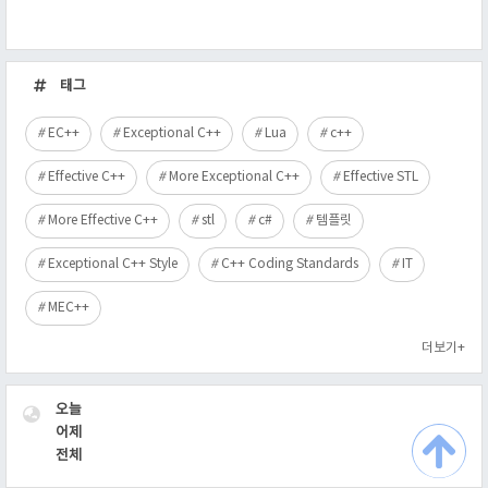
최
근
태그
글
EC++
Exceptional C++
Lua
c++
Effective C++
More Exceptional C++
Effective STL
More Effective C++
stl
c#
템플릿
Exceptional C++ Style
C++ Coding Standards
IT
MEC++
더보기+
VISITOR
오늘
어제
전체