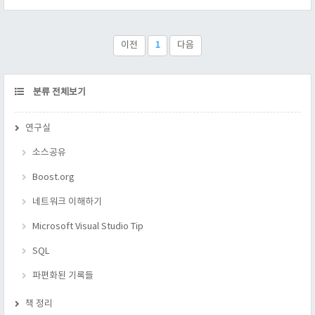
하지 말아야 한다. 만약 키를 바꾸고 싶다면, 다음 코드처럼 해야
한다. b) 다음의 코드를 쓰면 어느 정도까지 문제가 해결 될까?
#include #include int main( void..
이전
1
다음
CATEGORY
분류 전체보기
연구실
소스공유
Boost.org
네트워크 이해하기
Microsoft Visual Studio Tip
SQL
파편화된 기록들
책 정리