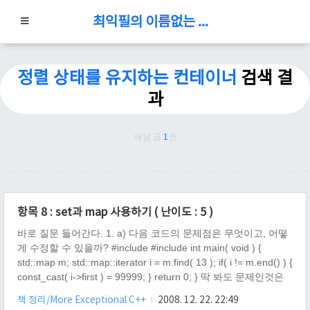
최익필의 이름없는 블로그
정렬 상태를 유지하는 컨테이너
검색 결
과
해당 글
1
건
항목 8 : set과 map 사용하기 ( 난이도 : 5 )
바로 질문 들어간다. 1. a) 다음 코드의 문제점은 무엇이고, 어떻
게 수정할 수 있을까? #include #include int main( void ) {
std::map m; std::map::iterator i = m.find( 13 ); if( i != m.end() ) {
const_cast( i->first ) = 99999; } return 0; } 딱 봐도 문제인것은
키 값을 강제로 변경 시키고 있다. map은 자동 정렬 되기 때문에,
책 정리/More Exceptional C++
2008. 12. 22. 22:49
이렇게 key 를 바꾸게 되면, 큰 문제가 생기게 되므로 절대 해야