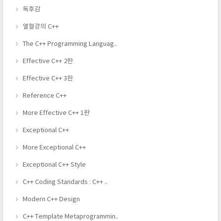
독후감
열혈강의 C++
The C++ Programming Languag..
Effective C++ 2판
Effective C++ 3판
Reference C++
More Effective C++ 1판
Exceptional C++
More Exceptional C++
Exceptional C++ Style
C++ Coding Standards : C++ ..
Modern C++ Design
C++ Template Metaprogrammin..