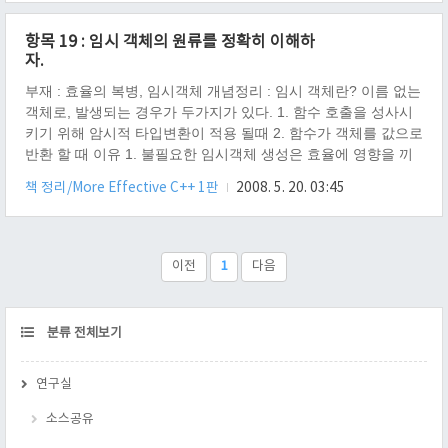
사용자 정의타입을 매개변수로 해야 한다. 개인적인 생각 1. 편역
자는 암시적 타입변환이라 하지만 나같은 경우에는 묵시적 타입
항목 19 : 임시 객체의 원류를 정확히 이해하
변환으로 말하는게 좋을것 같다. 컴파일러 입장에선 암시적이다.
자.
컴파일러는 사용자가 그렇게 시킨것이라고 암시적으로 알렸다고
판단하기 때문이다. 하지만 사용자는 컴파일러가 자신에게 말하
부재 : 효율의 복병, 임시객체 개념정리 : 임시 객체란? 이름 없는
지도 않고 형변환을 시켜준..
객체로, 발생되는 경우가 두가지가 있다. 1. 함수 호출을 성사시
키기 위해 암시적 타입변환이 적용 될때 2. 함수가 객체를 값으로
반환 할 때 이유 1. 불필요한 임시객체 생성은 효율에 영향을 끼
치기 때문이다. 해결 방법 1. 암시적 타입변환이 일어나지 않게
책 정리/More Effective C++ 1판
2008. 5. 20. 03:45
한다.(설계를 바꾸던가, 비상수 객체 참조자를 넘기던가) 2. 함수
가 객체를 값으로 반환 할 때는 어쩔수 없기 때문에, 컴파일러가
최적화를 맞기자. 참조 1. C++ 에서 인자값이 비상수객체 참조자
일 경우 암시적 타입변환이 일어나지 않는다. 왜냐하면 참조자는
이전
1
다음
전달되는 인자값이 변경되길 바랬을때 임시객체가 변경되어 잘
못된 값으로 바뀔수가 있기 때문이다. 개인적인 생각 1. 사실 타
입..
CATEGORY
분류 전체보기
연구실
소스공유