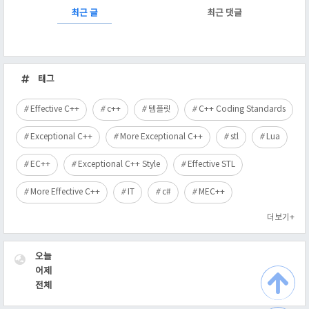
RECENTLY
최근 글
최근 댓글
최
근
태그
글
Effective C++
c++
템플릿
C++ Coding Standards
Exceptional C++
More Exceptional C++
stl
Lua
EC++
Exceptional C++ Style
Effective STL
More Effective C++
IT
c#
MEC++
더보기+
VISITOR
오늘
어제
전체