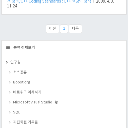
책 정리/C++ Coding Standards : C++ 코딩의 정석
2009. 4. 3.
어야 한다는 것이다. 자신이 뿌린 씨앗은 자신이 거두어야 한다
11:24
는 것을 의미하는 것과 같다. 복사 생성자만 그러하나? 의미를 볼
땐 위의 3가지 중 하나라도 정의 했다면, 다 정의 해 주는게 좋다.
누가 좋다고 하는가? 허브 셔터와 안드레이 알렉산드레스쿠가
그런다. ... 예외는 없는가? 물론 있다. 굳이 3개를 짝으로 구현할
이전
1
다음
필요가 없다면, 안해도 된다. 이때는 애초에 정의할 ..
CATEGORY
분류 전체보기
연구실
소스공유
Boost.org
네트워크 이해하기
Microsoft Visual Studio Tip
SQL
파편화된 기록들