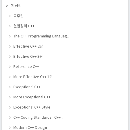
책 정리
독후감
열혈강의 C++
The C++ Programming Languag..
Effective C++ 2판
Effective C++ 3판
Reference C++
More Effective C++ 1판
Exceptional C++
More Exceptional C++
Exceptional C++ Style
C++ Coding Standards : C++ ..
Modern C++ Design