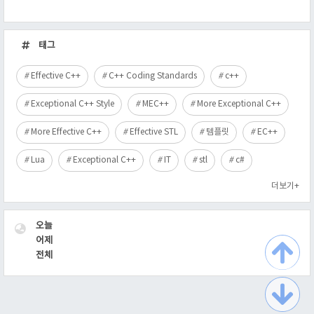
최
근
태그
글
Effective C++
C++ Coding Standards
c++
Exceptional C++ Style
MEC++
More Exceptional C++
More Effective C++
Effective STL
템플릿
EC++
Lua
Exceptional C++
IT
stl
c#
더보기+
VISITOR
오늘
어제
전체