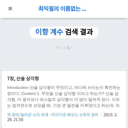
최익필의 이름없는 블로그
이항 계수
검색 결과
해당 글
1
건
7장, 산술 삼각형
Introduction 산술 삼각형이 무엇이고, 어디에 쓰이는지 확인하는
장이다. Content 1. 무엇을 산술 삼각형 이라고 하는가? 산술 삼
각형, 이 용어보다 파스칼의 삼각형이 더 많이 알려져 있다. 이유
는 업적면으로 보았을 때, 가장 큰 발전을 이루었다고 하는데, 자
세히 모르겠으니, 검색해 보도록 한다. 파스칼의 삼격형은 수학
책 정리/놀라운 수의 세계 - 이야기로 배우는 수학의 원리
2010. 2.
에서 이항계수를 삼각형 모양으로 기하학적 형태로 배열한 것이
28. 21:36
라고 한다. 사실 이 말뜻이 이해가 안간다. 일단 이항계수가 무엇