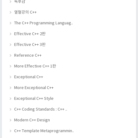
독후감
열혈강의 C++
The C++ Programming Languag..
Effective C++ 2판
Effective C++ 3판
Reference C++
More Effective C++ 1판
Exceptional C++
More Exceptional C++
Exceptional C++ Style
C++ Coding Standards : C++ ..
Modern C++ Design
C++ Template Metaprogrammin..