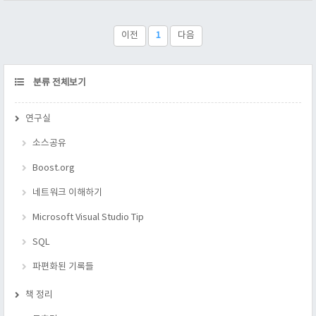
인지 몰라 검색해 보면, 이항계수란 순서 없는 경우의 수를 뜻한
다. 이것을 수학으로 계산하는 방법을 표현한 것을 보면, 참 놀랍
다. 어떻게 이것을 숫자로 표시 할 수 있었는지, 참 대단하다. 난
이전
1
다음
이러한 규칙을 수학적 공식으로 바꿀 수 있는 능력이 없다. ..
CATEGORY
분류 전체보기
연구실
소스공유
Boost.org
네트워크 이해하기
Microsoft Visual Studio Tip
SQL
파편화된 기록들
책 정리