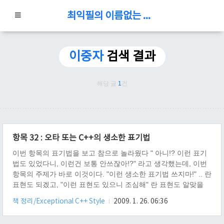
최익필의 이름없는 블로그
이중자
검색 결과
해당 글
1
건
항목 32 : 오타 또는 C++의 생소한 표기법
이번 항목의 표기법을 보고 참으로 놀라웠다 " 아니!? 이런 표기
법도 있었다니, 이런건 보통 안쓰잖아!?" 라고 생각했는데, 이번
항목의 주제가 바로 이것이다. "이런 생소한 표기법 쓰지마!" .. 란
표현도 되겠고, "이런 표현도 있으니 조심해" 란 표현도 알맞을
것 같다. 1 ) 표준을 따르는 C++ 컴파일러를 사용 한다고 했을
책 정리/Exceptional C++ Style
2009. 1. 26. 06:36
때, 다음 프로그램은 무엇을 출력하는가? #include #include int
main( void ) { int x = 1; for( int i = 0; i < 100; ++i ); // 다음 줄은