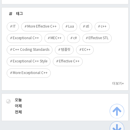
최
근
태그
글
IT
More Effective C++
Lua
stl
c++
Exceptional C++
MEC++
c#
Effective STL
C++ Coding Standards
템플릿
EC++
Exceptional C++ Style
Effective C++
More Exceptional C++
더보기+
VISITOR
오늘
어제
전체