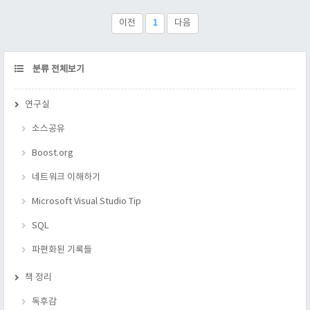
무엇을 할까? 증가????????????????????/ ++x; std::cout
p[2]; }; }; int main( void ) { return 0; } 여기서 나는 9 ..
이전
1
다음
CATEGORY
분류 전체보기
연구실
소스공유
Boost.org
네트워크 이해하기
Microsoft Visual Studio Tip
SQL
파편화된 기록들
책 정리
독후감