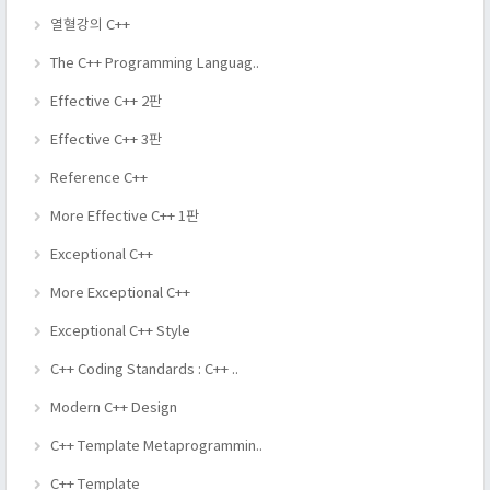
열혈강의 C++
The C++ Programming Languag..
Effective C++ 2판
Effective C++ 3판
Reference C++
More Effective C++ 1판
Exceptional C++
More Exceptional C++
Exceptional C++ Style
C++ Coding Standards : C++ ..
Modern C++ Design
C++ Template Metaprogrammin..
C++ Template