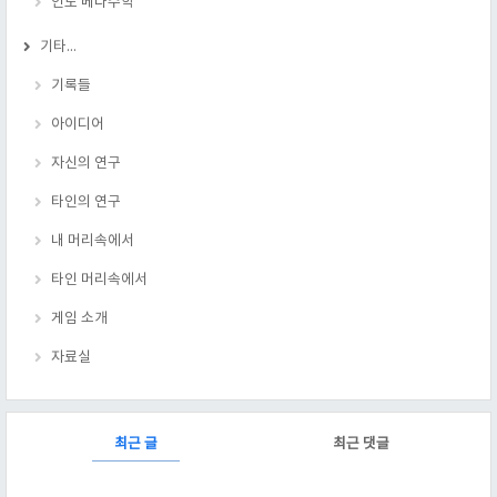
인도 베다수학
기타...
기록들
아이디어
자신의 연구
타인의 연구
내 머리속에서
타인 머리속에서
게임 소개
자료실
RECENTLY
최근 글
최근 댓글