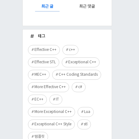
RECENTLY
최근 글
최근 댓글
최
근
태그
글
Effective C++
c++
Effective STL
Exceptional C++
MEC++
C++ Coding Standards
More Effective C++
c#
EC++
IT
More Exceptional C++
Lua
Exceptional C++ Style
stl
템플릿