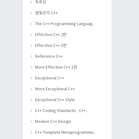
독후감
열혈강의 C++
The C++ Programming Languag..
Effective C++ 2판
Effective C++ 3판
Reference C++
More Effective C++ 1판
Exceptional C++
More Exceptional C++
Exceptional C++ Style
C++ Coding Standards : C++ ..
Modern C++ Design
C++ Template Metaprogrammin..