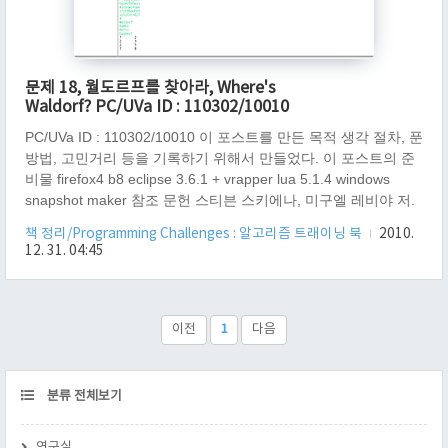
문제 18, 월도르프를 찾아라, Where's
Waldorf? PC/UVa ID : 110302/10010
PC/UVa ID : 110302/10010 이 포스트를 만든 목적 생각 절차, 푼
방법, 고민거리 등을 기록하기 위해서 만들었다. 이 포스트의 준
비물 firefox4 b8 eclipse 3.6.1 + vrapper lua 5.1.4 windows
snapshot maker 참조 문헌 스티븐 스키에나, 미구엘 레비야 저.
Programming Challenges: 알고리즘 트레이닝 북. 서환수 역.
책 정리/Programming Challenges : 알고리즘 트래이닝 북
2010.
Springer. 한빛미디어 초판 2쇄 2004.12.05. (문제 18, 월도르프
12. 31. 04:45
를 찾아라, page 97 ~ 98) 참고 링크
http://www.lua.org/manual/5.1/manual.html - 루아 메뉴얼, 스트
링 찾을려고 http://uva.onlinejudge.org/index.php?op..
이전
1
다음
CATEGORY
분류 전체보기
연구실