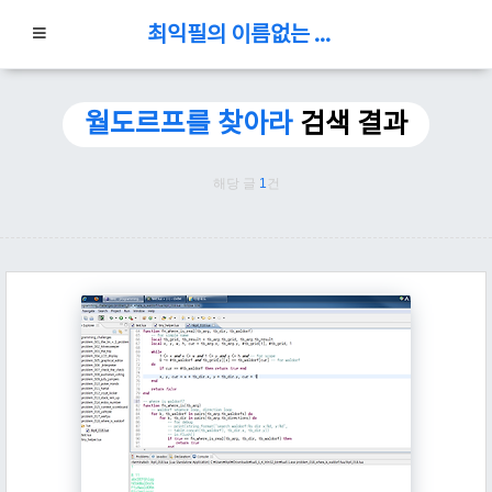
최익필의 이름없는 블로그
월도르프를 찾아라
검색 결과
해당 글
1
건