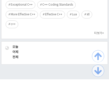
Exceptional C++
C++ Coding Standards
More Effective C++
Effective C++
Lua
stl
c++
더보기+
VISITOR
오늘
어제
전체
TistoryWhaleSkin3.2
Copyright ©
최익필의 이름없는 블로그
All rights reserved.