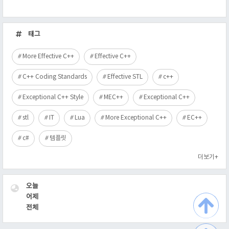
최
근
태그
글
More Effective C++
Effective C++
C++ Coding Standards
Effective STL
c++
Exceptional C++ Style
MEC++
Exceptional C++
stl
IT
Lua
More Exceptional C++
EC++
c#
템플릿
더보기+
VISITOR
오늘
어제
전체