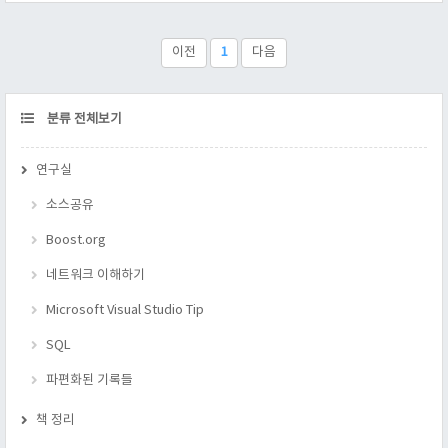
이번 항목은 "추구할 가치가 있는가?" 로 생각하는 논쟁에 대해
서 정리하는 항목이라 할 수 있겠다. 1 ) Abrahams의 예외 안전
성 보장들을 강략히 정의하라. 기본 보장(basic guarantee) : 자
이전
1
다음
원 누수는 일어나지 않으며, 연산 실패된 객체의 파괴가 가능하
다는 보장, : 쉽게 말해서 RAII 를 들 수 있겠다..
CATEGORY
분류 전체보기
연구실
소스공유
Boost.org
네트워크 이해하기
Microsoft Visual Studio Tip
SQL
파편화된 기록들
책 정리