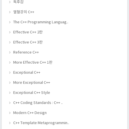
독후감
열혈강의 C++
The C++ Programming Languag..
Effective C++ 2판
Effective C++ 3판
Reference C++
More Effective C++ 1판
Exceptional C++
More Exceptional C++
Exceptional C++ Style
C++ Coding Standards : C++ ..
Modern C++ Design
C++ Template Metaprogrammin..