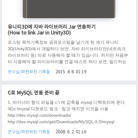
유니티3D에 자바 라이브러리 Jar 연동하기
(How to link Jar in Unity3D)
포스팅 목적기록정보 공유포스팅을 남기게 된 계기 유니티
3D(Unity3D)에서 개발하다 보면, 자바 라이브러리만(네트워크
라이브러리 등) 따로 사용해야 할 때가 있습니다. 하지만 처음부
터 사용해야 할 라이브러리를 연결 테스트 하다 보면, 빌드하는
데 많은 노력이 필요할 수 있습니다. 그래서 라이브러리 연결만
연구실/파편화된 기록들
2015. 4. 8. 01:19
테스트 하기 위한 샘플이 필요하게 되었습니다. 해당 샘플을 만
들다 보니, 간단히 정리할 수 있을거 같아, 포스팅을 남기게 됩니
다. 유니티3D(Unity3D)에 자바 라이브러리 Jar 를 연결하는 방법
C로 MySQL 연동 준비 끝
먼저 유니티3D(Unity3D)를 안드로이드 빌드 되는지 확인한다.
(검색을 통해 찾아 보세요.)자바 라이브러리 Jar 파일을 만든다.
1. 바이너리 형식 파일을 c:\ 에 압축을 mysql 디렉토리에 푼다
(검색을 통해 찾아 보세요.) package com.test.include..
예)c:\mysql 다운로드 링크 : 링크 깨지면 이것을 사용
http://dev.mysql.com/downloads/
http://dev.mysql.com/get/Downloads/MySQL-5.0/mysql-
noinstall-5.0.51b-win32.zip/from/http://mysql.byungsoo.net/ 5,0
연구실/파편화된 기록들
2008. 6. 2. 01:16
이 가장 안정적인 버전이므로 5.0 그대로 사용(시간이 지나면