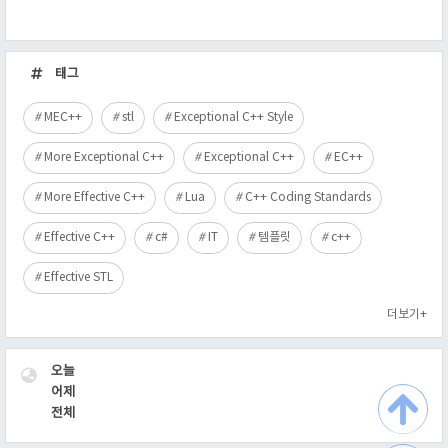
최
근
태그
글
MEC++
stl
Exceptional C++ Style
More Exceptional C++
Exceptional C++
EC++
More Effective C++
Lua
C++ Coding Standards
Effective C++
c#
IT
템플릿
c++
Effective STL
더보기+
VISITOR
오늘
어제
전체