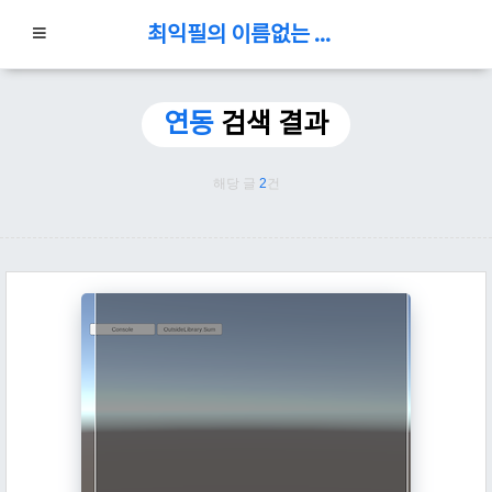
최익필의 이름없는 블로그
연동
검색 결과
해당 글
2
건