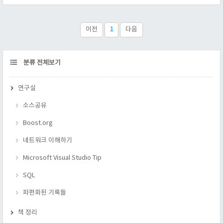
6.0 이나 5.1로..) 2. 작업 환경이 비쥬얼 스트디오라면 VC용 플
러그인도 설치 한다. 다운로드 링크 : 링크가 깨지면 직접 찾아 간
다 http://dev.mysql.com/downloads/connector/
이전
1
다음
http://dev.mysql.com..
CATEGORY
분류 전체보기
연구실
소스공유
Boost.org
네트워크 이해하기
Microsoft Visual Studio Tip
SQL
파편화된 기록들
책 정리