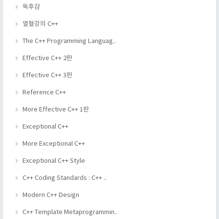
독후감
열혈강의 C++
The C++ Programming Languag..
Effective C++ 2판
Effective C++ 3판
Reference C++
More Effective C++ 1판
Exceptional C++
More Exceptional C++
Exceptional C++ Style
C++ Coding Standards : C++ ..
Modern C++ Design
C++ Template Metaprogrammin..