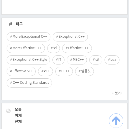
최
근
태그
글
More Exceptional C++
Exceptional C++
More Effective C++
stl
Effective C++
Exceptional C++ Style
IT
MEC++
c#
Lua
Effective STL
c++
EC++
템플릿
C++ Coding Standards
더보기+
VISITOR
오늘
어제
전체