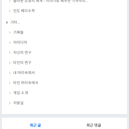
놀라운 도형의 세계 - 이야기로 배우는 기하학의 ..
인도 베다수학
기타...
기록들
아이디어
자신의 연구
타인의 연구
내 머리속에서
타인 머리속에서
게임 소개
자료실
RECENTLY
최근 글
최근 댓글