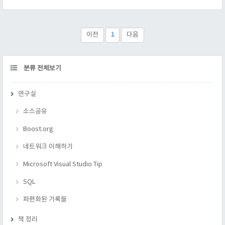
virtual void Draw( char * p = "두꺼바 두꺼바 헌집 줄께 새집 다
오" ) { std::cout
이전
1
다음
CATEGORY
분류 전체보기
연구실
소스공유
Boost.org
네트워크 이해하기
Microsoft Visual Studio Tip
SQL
파편화된 기록들
책 정리