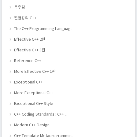
독후감
열혈강의 C++
The C++ Programming Languag..
Effective C++ 2판
Effective C++ 3판
Reference C++
More Effective C++ 1판
Exceptional C++
More Exceptional C++
Exceptional C++ Style
C++ Coding Standards : C++ ..
Modern C++ Design
C++ Template Metaprogrammin..