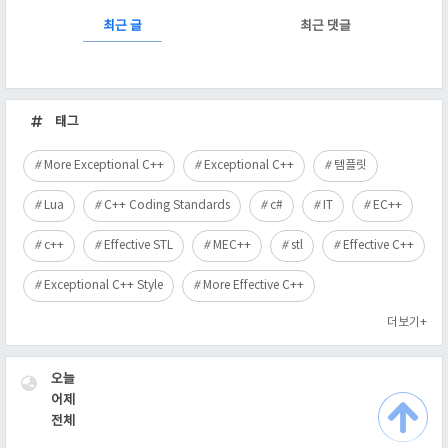
RECENTLY
최근 글
최근 댓글
최
근
태그
글
More Exceptional C++
Exceptional C++
템플릿
Lua
C++ Coding Standards
c#
IT
EC++
c++
Effective STL
MEC++
stl
Effective C++
Exceptional C++ Style
More Effective C++
더보기+
VISITOR
오늘
어제
전체