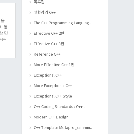
독후감
열혈강의 C++
결을
The C++ Programming Languag..
. 통
개념만
Effective C++ 2판
우는
Effective C++ 3판
 뜻한
Reference C++
More Effective C++ 1판
Exceptional C++
More Exceptional C++
Exceptional C++ Style
C++ Coding Standards : C++ ..
Modern C++ Design
C++ Template Metaprogrammin..