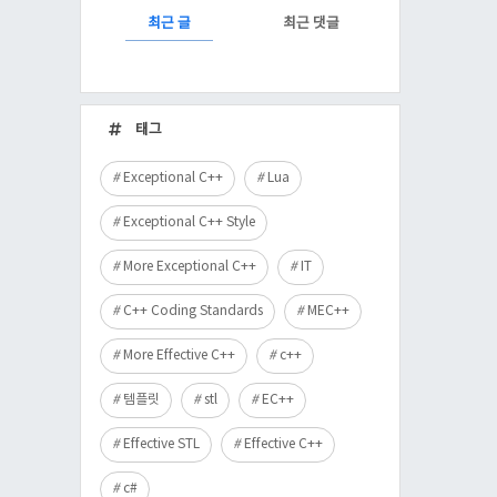
RECENTLY
최근 글
최근 댓글
최
근
태그
글
Exceptional C++
Lua
Exceptional C++ Style
More Exceptional C++
IT
C++ Coding Standards
MEC++
More Effective C++
c++
템플릿
stl
EC++
Effective STL
Effective C++
c#