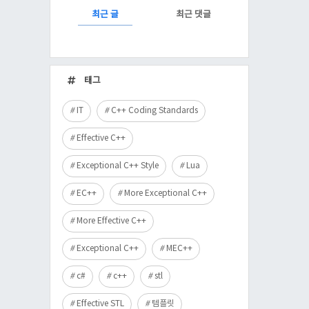
RECENTLY
최근 글
최근 댓글
최
근
태그
글
IT
C++ Coding Standards
Effective C++
Exceptional C++ Style
Lua
EC++
More Exceptional C++
More Effective C++
Exceptional C++
MEC++
c#
c++
stl
Effective STL
템플릿