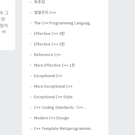
독후감
제 그
열혈강의 C++
으면
The C++ Programming Languag..
 정의
 버
Effective C++ 2판
보았는
Effective C++ 3판
Reference C++
More Effective C++ 1판
Exceptional C++
More Exceptional C++
Exceptional C++ Style
C++ Coding Standards : C++ ..
Modern C++ Design
C++ Template Metaprogrammin..