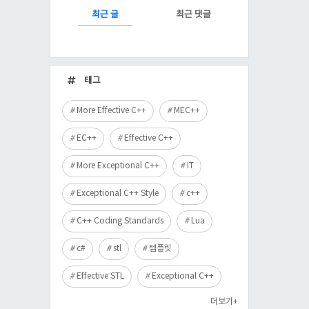
RECENTLY
최근 글
최근 댓글
최
근
태그
글
More Effective C++
MEC++
EC++
Effective C++
More Exceptional C++
IT
Exceptional C++ Style
c++
C++ Coding Standards
Lua
c#
stl
템플릿
Effective STL
Exceptional C++
더보기+