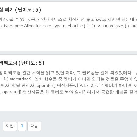
살 빼기 ( 난이도 : 5 )
까? 설명하라. 될 수 있다. 공개 인터페이스로 확장시켜 놓고 swap 시키면 되는데
typename Allocator::size_type n, charT c ) { if( n > s.max_size() ) th
 리팩토링 ( 난이도 : 5 )
침 리팩토링 관련 서적을 읽고 있던 터라, 그 필요성을 알게 되었었터라 "
 ) std::string의 멤버 함수들 중 멤버가 아니면 안되는 것들은 무엇이 
, 할당 연산자, operator[] 연산자들이 있다. 이것은 멤버가 아니면, 
과, operator[] 연산자들은 왜 멤버로 놔야 할까? 여기서 중요한 개념을 짚
 비친구 비멤버로도 구현 할 수 있는 함수가 있다면, 비친구 비멤버를 선호
이전
1
다음