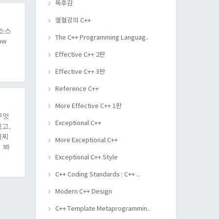
독후감
열혈강의 C++
 소스
The C++ Programming Languag..
row
Effective C++ 2판
Effective C++ 3판
Reference C++
More Effective C++ 1판
무엇
Exceptional C++
있고,
어찌
More Exceptional C++
어 봐
 해야
Exceptional C++ Style
C++ Coding Standards : C++ ..
Modern C++ Design
C++ Template Metaprogrammin..