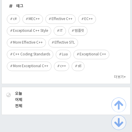
근
태그
글
c#
MEC++
Effective C++
EC++
Exceptional C++ Style
IT
템플릿
More Effective C++
Effective STL
C++ Coding Standards
Lua
Exceptional C++
More Exceptional C++
c++
stl
더보기+
VISITOR
오늘
어제
전체