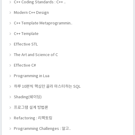
C++ Coding Standards : C++ ..
Modern C++ Design
C++ Template Metaprogrammin..
C++ Template
Effective STL
The Art and Science of C
Effective C#
Programming in Lua
하루 10분씩 핵심만 골라 마스터하는 SQL
Shading(쉐이딩)
프로그램 설계 방법론
Refactoring : 리팩토링
Programming Challenges : 알고..