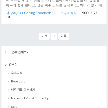
이 나쁘면 왜 좋지 못한 코드라고 할까? 내가 경험한 바, 성능을
아무리 좋게 한다고, 성능 위주 코드를 짠다 해도, 차이가 없기 때
문이다. 이 이야기는 다음의 이야기를 증명해 주기도 한다. "성능
책 정리/C++ Coding Standards : C++ 코딩의 정석
2009. 2. 23.
의 향상은 코드에 있는것이 아니고, 프로그램의 "알고리즘"에 있
10:06
다" 그렇기 때문에, 우선 코드를 잘 보이도록 짠 뒤에, 알고리즘
을 개선 하는 방향으로 가는것이 진정한 성능 향상이라 할 수 있
다. 그래서 가독성을 해치는 "너무 긴 함수와 많은 중첩구조는 피
하라" 라고 하는 것이다. 코드를 가독하는 사람의 입장에서 함수
이전
1
다음
가 너무 길면, 그 내용을 모두 기억한 채로 위에서 아래로 코드를
훓어야..
CATEGORY
분류 전체보기
연구실
소스공유
Boost.org
네트워크 이해하기
Microsoft Visual Studio Tip
SQL