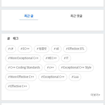
RECENTLY
최근 글
최근 댓글
최
근
태그
글
c#
EC++
템플릿
stl
Effective STL
More Exceptional C++
MEC++
IT
C++ Coding Standards
c++
Exceptional C++ Style
More Effective C++
Exceptional C++
Lua
Effective C++
더보기+