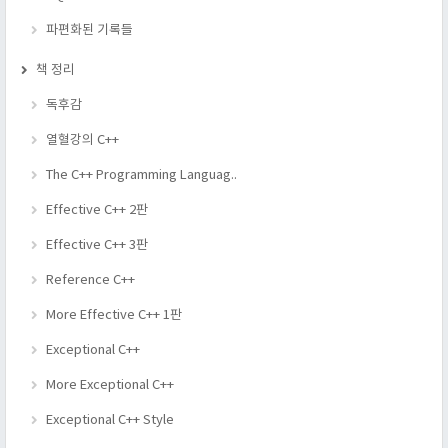
파편화된 기록들
책 정리
독후감
열혈강의 C++
The C++ Programming Languag..
Effective C++ 2판
Effective C++ 3판
Reference C++
More Effective C++ 1판
Exceptional C++
More Exceptional C++
Exceptional C++ Style