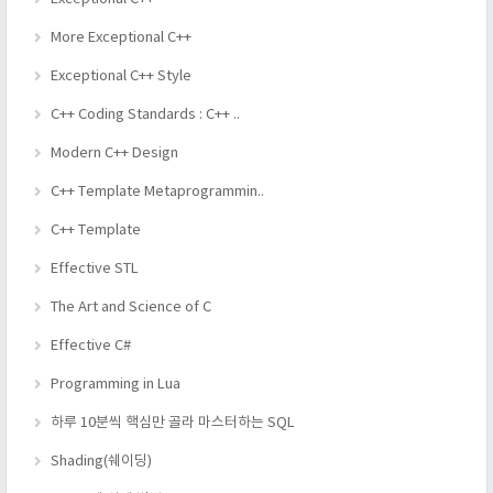
More Exceptional C++
Exceptional C++ Style
C++ Coding Standards : C++ ..
Modern C++ Design
C++ Template Metaprogrammin..
C++ Template
Effective STL
The Art and Science of C
Effective C#
Programming in Lua
하루 10분씩 핵심만 골라 마스터하는 SQL
Shading(쉐이딩)