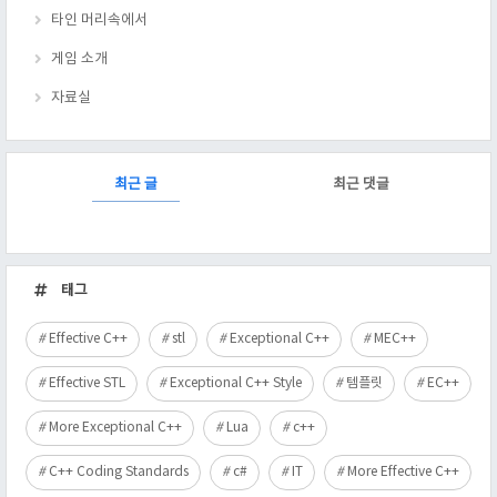
타인 머리속에서
게임 소개
자료실
RECENTLY
최근 글
최근 댓글
최
근
태그
글
Effective C++
stl
Exceptional C++
MEC++
Effective STL
Exceptional C++ Style
템플릿
EC++
More Exceptional C++
Lua
c++
C++ Coding Standards
c#
IT
More Effective C++