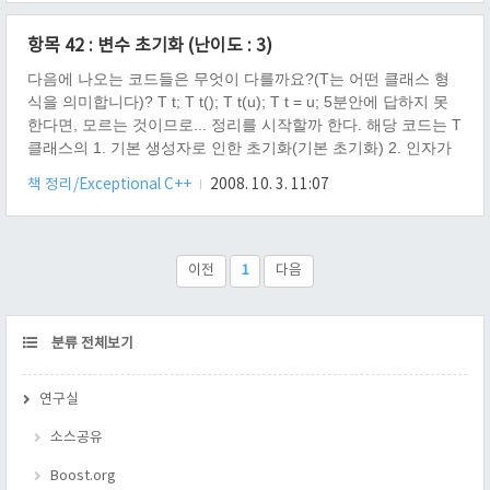
데, 생각해 볼만한 질문을 두개 던저준다. 질문 1. 생성자 호출로
인한 초기화와 복사 생성자 호출로 인한 초기화의 차이점은 무엇
항목 42 : 변수 초기화 (난이도 : 3)
인가? 질문 2. 다음 예제중 생성자 호출로 인한 초기화와 복사 생
성자 호출로 인한 초기화를 구분 지어 설명 하라. class T : public
다음에 나오는 코드들은 무엇이 다를까요?(T는 어떤 클래스 형
S { public: T() : S( 1 )/..
식을 의미합니다)? T t; T t(); T t(u); T t = u; 5분안에 답하지 못
한다면, 모르는 것이므로... 정리를 시작할까 한다. 해당 코드는 T
클래스의 1. 기본 생성자로 인한 초기화(기본 초기화) 2. 인자가
있는 생성자로 인한 초기화(직접 초기화) 3. 복사 생성자로 인한
책 정리/Exceptional C++
2008. 10. 3. 11:07
초기화(복사 초기화) 의 차이를 말하고 있다. 1. T t; 해당 코드는,
기본 생성자로 인한 초기화를 뜻하며, 그 어떠한 생성자가 없거
나, T::T() 가 있다면, T::T() 로 초기화를 하는 코드이다. 2. T t();
나도 이 코드는 T::T() 의 호출이다. 라고 단정 지었다.(이렇게 사
이전
1
다음
용한적이 없어서..) 하지만 이 코드는 .. T 타입을 반환하..
CATEGORY
분류 전체보기
연구실
소스공유
Boost.org