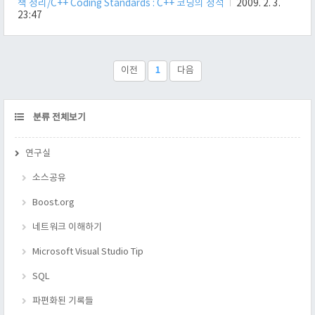
책 정리/C++ Coding Standards : C++ 코딩의 정석
2009. 2. 3.
렴하다고 책에선 말하지만, 무료이면서 매우 뛰어난 SVN 이 있
23:47
다. 우리 졸업 프로젝트도 마찬가지로 SVN 을 쓴다. (물론 .. 더
뛰어난 VCS 도 있다.^^ 단지 유료라는 단점이..) CVS 의 개념적
인 이야기 : http://ko.wikipedia.org/wiki/CVS 다른 VCS 도 있는
데, 구글에서 VCS 라고 검색하면 후두둑 나온다. 총평 조엘의 소
이전
1
다음
프트웨어 이야기에서, ..
CATEGORY
분류 전체보기
연구실
소스공유
Boost.org
네트워크 이해하기
Microsoft Visual Studio Tip
SQL
파편화된 기록들