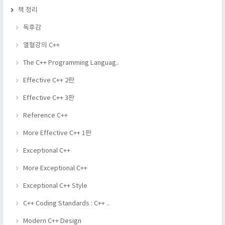
책 정리
독후감
열혈강의 C++
The C++ Programming Languag..
Effective C++ 2판
Effective C++ 3판
Reference C++
More Effective C++ 1판
Exceptional C++
More Exceptional C++
Exceptional C++ Style
C++ Coding Standards : C++ ..
Modern C++ Design