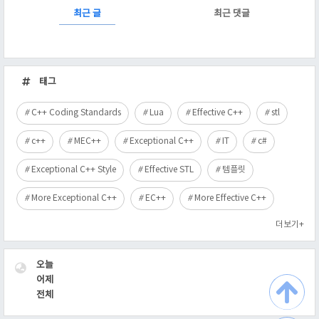
RECENTLY
최근 글
최근 댓글
최
근
태그
글
C++ Coding Standards
Lua
Effective C++
stl
c++
MEC++
Exceptional C++
IT
c#
Exceptional C++ Style
Effective STL
템플릿
More Exceptional C++
EC++
More Effective C++
더보기+
VISITOR
오늘
어제
전체