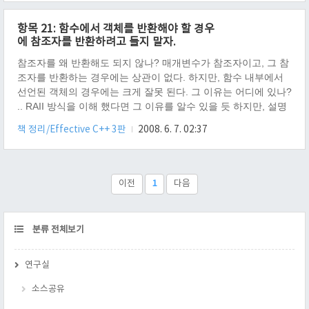
제가 발생된다. 관령링크 http://ikpil.tistory.com/441
항목 21: 함수에서 객체를 반환해야 할 경우
에 참조자를 반환하려고 들지 말자.
참조자를 왜 반환해도 되지 않나? 매개변수가 참조자이고, 그 참
조자를 반환하는 경우에는 상관이 없다. 하지만, 함수 내부에서
선언된 객체의 경우에는 크게 잘못 된다. 그 이유는 어디에 있나?
.. RAII 방식을 이해 했다면 그 이유를 알수 있을 듯 하지만, 설명
하자면, 스택에 올라간 객체는 존재 할수 있는 범위(Scope)가 있
책 정리/Effective C++ 3판
2008. 6. 7. 02:37
다. 함수 내부에 선언(스택에 올려진)된 객체의 경우, 함수 종료
후 전기적 쇼크로 날라 간다. 그러므로 안에 있던 객체를 참조자
로 리턴하게 되면 큰일난다. 그러면, 생성되고 소멸되는 객체를
어떻게 최적화 시키나? 리턴 타입을 임시객체 형태로 하기만 하
이전
1
다음
면, 컴파일러가 알아서 처리해 준다. 이런 방법은 많은 컴파일러
회사들이 지원하고 있으며, 흔히들 "RVO(return value..
CATEGORY
분류 전체보기
연구실
소스공유