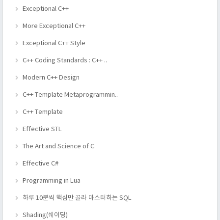
Exceptional C++
More Exceptional C++
Exceptional C++ Style
C++ Coding Standards : C++ ..
Modern C++ Design
C++ Template Metaprogrammin..
C++ Template
Effective STL
The Art and Science of C
Effective C#
Programming in Lua
하루 10분씩 핵심만 골라 마스터하는 SQL
Shading(쉐이딩)