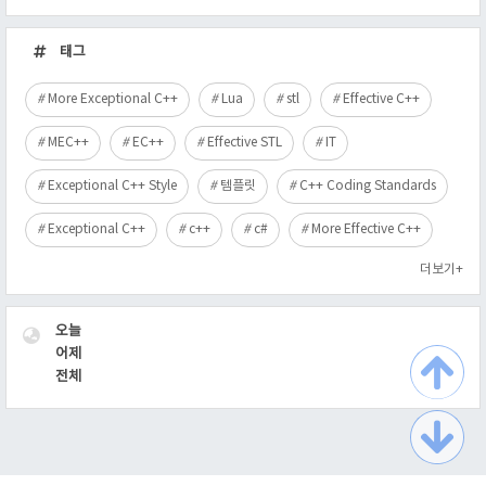
최
근
태그
글
More Exceptional C++
Lua
stl
Effective C++
MEC++
EC++
Effective STL
IT
Exceptional C++ Style
템플릿
C++ Coding Standards
Exceptional C++
c++
c#
More Effective C++
더보기+
VISITOR
오늘
어제
전체