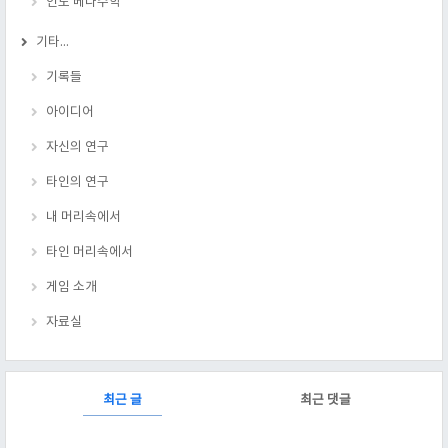
인도 베다수학
기타...
기록들
아이디어
자신의 연구
타인의 연구
내 머리속에서
타인 머리속에서
게임 소개
자료실
RECENTLY
최근 글
최근 댓글