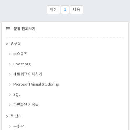
제 template void f(int) throw(int); template void f(float)
throw(float); template void f(long) throw(long); template void f..
이전
1
다음
CATEGORY
분류 전체보기
연구실
소스공유
Boost.org
네트워크 이해하기
Microsoft Visual Studio Tip
SQL
파편화된 기록들
책 정리
독후감