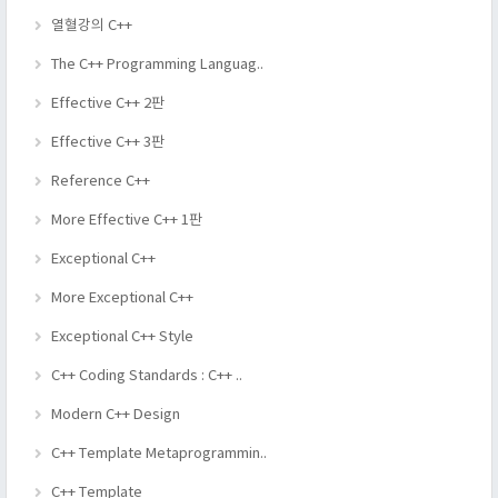
열혈강의 C++
The C++ Programming Languag..
Effective C++ 2판
Effective C++ 3판
Reference C++
More Effective C++ 1판
Exceptional C++
More Exceptional C++
Exceptional C++ Style
C++ Coding Standards : C++ ..
Modern C++ Design
C++ Template Metaprogrammin..
C++ Template