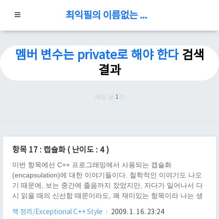
최익필의 이름없는 블로그
멤버 변수는 private로 해야 한다
검색
결과
해당 글
1
건
항목 17 : 캡슐화 ( 난이도 : 4 )
이번 항목에선 C++ 프로그래밍에서 사용되는 캡슐화
(encapsulation)에 대한 이야기들이다. 철학적인 이야기도 나오
기 때문에, 보는 중간에 졸음까지 잤었지만, 자다가 일어나서 다
시 읽을 때의 신선함 때문이라도, 꽤 재미있는 항목이라 나는 생
각한다. 스타일데로 캡슐화에 대한 질문들을 시작해 보자,. 1 )
책 정리/Exceptional C++ Style
2009. 1. 16. 23:24
"캡슐화"가 뜻하는 바는 무엇이며, 객체지향적 설계와 프로그래