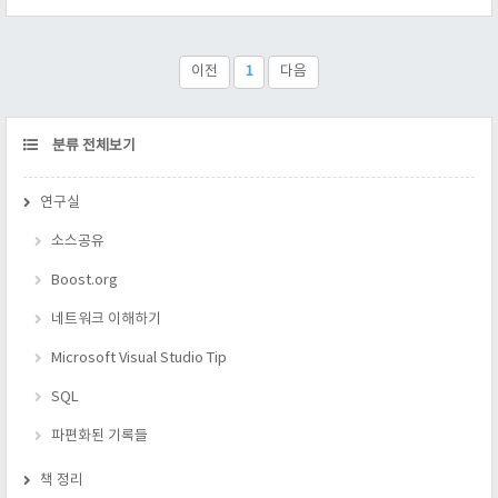
밍에서 그것이 얼마나 중요한가? 책에선 "캡슐화" 라는 뜻부터
풀어 보는데, 캡슐화란 "내부 구현을 숨기고 감싸서 보호하는 것"
이다. 즉, 외부와 연결된 인터페이스가 내부에 의존하지 않는다
이전
1
다음
면, 클래스 내부의 변화는 외부와 연결된 인터페이스에 영향을
미치지 않음으로써, 보호 되는 것이다. 그렇다면, 객체지향적 설
계와 프로그래밍에서 그것이..
CATEGORY
분류 전체보기
연구실
소스공유
Boost.org
네트워크 이해하기
Microsoft Visual Studio Tip
SQL
파편화된 기록들
책 정리