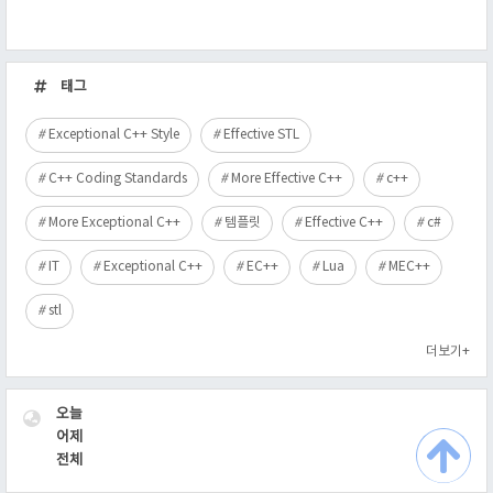
최
근
태그
글
Exceptional C++ Style
Effective STL
C++ Coding Standards
More Effective C++
c++
More Exceptional C++
템플릿
Effective C++
c#
IT
Exceptional C++
EC++
Lua
MEC++
stl
더보기+
VISITOR
오늘
어제
전체