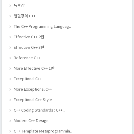
독후감
열혈강의 C++
The C++ Programming Languag..
Effective C++ 2판
Effective C++ 3판
Reference C++
More Effective C++ 1판
Exceptional C++
More Exceptional C++
Exceptional C++ Style
C++ Coding Standards : C++ ..
Modern C++ Design
C++ Template Metaprogrammin..