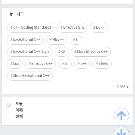
최
근
태그
글
C++ Coding Standards
Effective STL
EC++
Exceptional C++
MEC++
IT
Exceptional C++ Style
c#
More Effective C++
Lua
Effective C++
stl
c++
템플릿
More Exceptional C++
더보기+
VISITOR
오늘
어제
전체