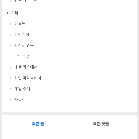
인도 베다수학
기타...
기록들
아이디어
자신의 연구
타인의 연구
내 머리속에서
타인 머리속에서
게임 소개
자료실
RECENTLY
최근 글
최근 댓글