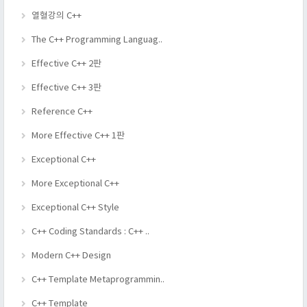
열혈강의 C++
The C++ Programming Languag..
Effective C++ 2판
Effective C++ 3판
Reference C++
More Effective C++ 1판
Exceptional C++
More Exceptional C++
Exceptional C++ Style
C++ Coding Standards : C++ ..
Modern C++ Design
C++ Template Metaprogrammin..
C++ Template