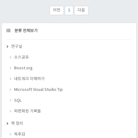
어떤게있는지 정도는 알아야 한다.^^; 왜냐하면 컴퓨터 언어에서
는 최소한 숫자형과 문자형은 구분짓기 때문이다. : ) 루아에는
이전
1
다음
총 8가지의 타입이 있다. nil : 닐 타입 C언어의 NULL 과 비슷하
다. DB의 null 과 비슷하다. numbe..
CATEGORY
분류 전체보기
연구실
소스공유
Boost.org
네트워크 이해하기
Microsoft Visual Studio Tip
SQL
파편화된 기록들
책 정리
독후감