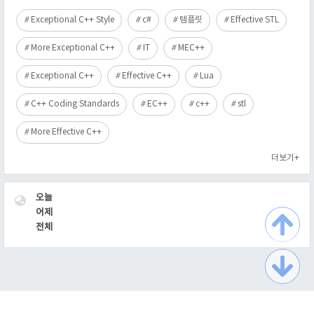
Exceptional C++ Style
c#
템플릿
Effective STL
More Exceptional C++
IT
MEC++
Exceptional C++
Effective C++
Lua
C++ Coding Standards
EC++
c++
stl
More Effective C++
더보기+
VISITOR
오늘
어제
전체