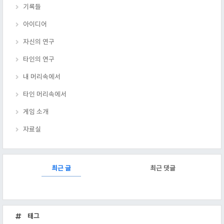
기록들
아이디어
자신의 연구
타인의 연구
내 머리속에서
타인 머리속에서
게임 소개
자료실
RECENTLY
최근 글
최근 댓글
최
근
태그
글