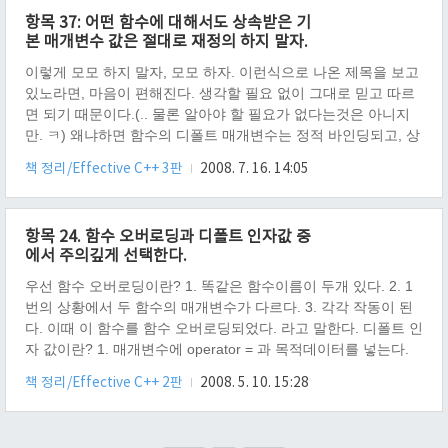
항목 37: 어떤 함수에 대해서도 상속받은 기
본 매개변수 값은 절대로 재정의 하지 말자.
이렇게 모모 하지 말자, 모모 하자. 이런식으로 나온 제목을 보고
있노라면, 마음이 편해진다. 생각할 필요 없이 그대로 믿고 따르
면 되기 때문이다.(.. 물론 알아야 할 필요가 없다는것은 아니지
만. ㅋ) 왜냐하면 함수의 디폴트 매개변수는 정적 바인딩되고, 상
속되는 함수는 동적으로 바인딩 되기 때문이다. .. 이렇게만 정리
책 정리/Effective C++ 3판
2008. 7. 16. 14:05
하면 편하겠지만, 정적 바인딩, 동적 바인딩에 대해서 알아야 더
편한 세상에 살수 있어, 정리해 둔다. 정적 바인딩이란, 확실한 것
들을 미리 묶는다라는 개념으로. 미리 묶었기 때문에 예측하여
항목 24. 함수 오버로딩과 디폴트 인자값 중
캐싱할수가 있어, 더 빠르다. 공식적으론 선행 바인딩(Early
에서 주의깊게 선택한다.
Binding)이라 부른다.(이 말이 개인적으로 더 좋다고 보는데..) 동
적 바인딩이란, 유동적이기에 미리 묶을수 없지만, 동적으로 다..
우선 함수 오버로딩이란? 1. 똑같은 함수이름이 두개 있다. 2. 1
번의 상황에서 두 함수의 매개변수가 다르다. 3. 각각 작동이 된
다. 이때 이 함수를 함수 오버로딩되었다. 라고 말한다. 디폴트 인
자 값이란? 1. 매개변수에 operator = 과 목적데이터를 넣는다.
예) int f(int a = 1); 이때 1은 디폴트 인자값이다. 항목 24. 함수
책 정리/Effective C++ 2판
2008. 5. 10. 15:28
오버로딩과 디폴트 인자값 중에서 주의깊게 선택한다. 이유 1.
C++ 특유의 함수 오버로딩과 디폴트매개변수 사이에 모호성이
발생될 수 잇다. - 이 모호성 때문에 컴파일 타임에 에러가 발생