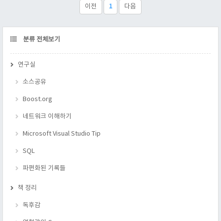
한다. (컴파일러 찾아주는 오류는 너무 반갑고 기분좋다.) 2. 가독
이전
1
다음
성이 떨어 진다.... 해결방법 1. 자신에게 자문해 본다. - 디폴트로
이용할 값이 있는가? - ..
CATEGORY
분류 전체보기
연구실
소스공유
Boost.org
네트워크 이해하기
Microsoft Visual Studio Tip
SQL
파편화된 기록들
책 정리
독후감