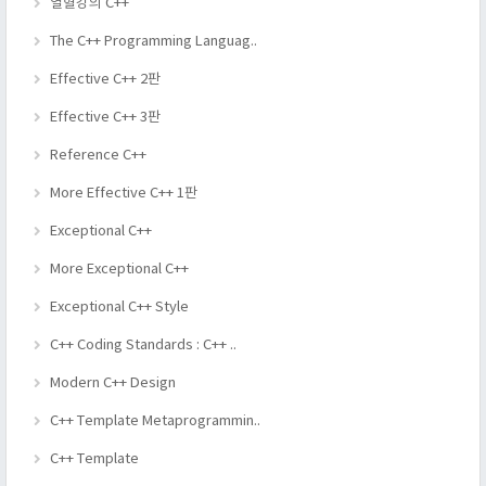
열혈강의 C++
The C++ Programming Languag..
Effective C++ 2판
Effective C++ 3판
Reference C++
More Effective C++ 1판
Exceptional C++
More Exceptional C++
Exceptional C++ Style
C++ Coding Standards : C++ ..
Modern C++ Design
C++ Template Metaprogrammin..
C++ Template