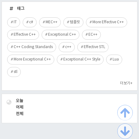
근
태그
글
IT
c#
MEC++
템플릿
More Effective C++
Effective C++
Exceptional C++
EC++
C++ Coding Standards
c++
Effective STL
More Exceptional C++
Exceptional C++ Style
Lua
stl
더보기+
VISITOR
오늘
어제
전체