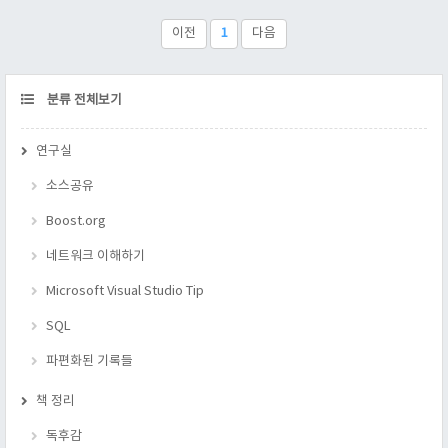
현재 자신의 플랫폼에서 라이브러리를 끌어올수 있는지 체크하
는 방법은, 다음과 같이 하고, 그 결과를 보면 된다. print(
이전
1
다음
package.loadlib("a","b") ) 를 실행 했을 때, "존재하지 않는 파일"
이라고 오류가 뜨면, 기능을..
CATEGORY
분류 전체보기
연구실
소스공유
Boost.org
네트워크 이해하기
Microsoft Visual Studio Tip
SQL
파편화된 기록들
책 정리
독후감