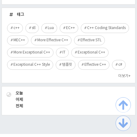
최
근
태그
글
c++
stl
Lua
EC++
C++ Coding Standards
MEC++
More Effective C++
Effective STL
More Exceptional C++
IT
Exceptional C++
Exceptional C++ Style
템플릿
Effective C++
c#
더보기+
VISITOR
오늘
어제
전체