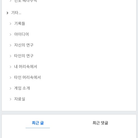
인도 베다수학
기타...
기록들
아이디어
자신의 연구
타인의 연구
내 머리속에서
타인 머리속에서
게임 소개
자료실
RECENTLY
최근 글
최근 댓글