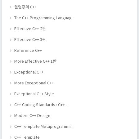
열혈강의 C++
The C++ Programming Languag..
Effective C++ 2판
Effective C++ 3판
Reference C++
More Effective C++ 1판
Exceptional C++
More Exceptional C++
Exceptional C++ Style
C++ Coding Standards : C++ ..
Modern C++ Design
C++ Template Metaprogrammin..
C++ Template