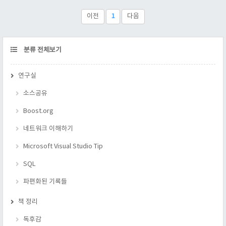
형성의 포인터 계산은 서로 다르다는 차이점을 숙지해라. 개인적
인 생각 1. 이제부터 슬슬 기본 지식이 있어야지만 이해 할수 있
이전
1
다음
는 수준이 나온다. 2. 이 차이점을 안다면, 코딩할 때 주의를 할수
있을것 같다.
CATEGORY
분류 전체보기
연구실
소스공유
Boost.org
네트워크 이해하기
Microsoft Visual Studio Tip
SQL
파편화된 기록들
책 정리
독후감