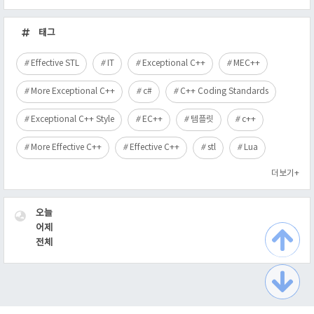
최
근
태그
글
Effective STL
IT
Exceptional C++
MEC++
More Exceptional C++
c#
C++ Coding Standards
Exceptional C++ Style
EC++
템플릿
c++
More Effective C++
Effective C++
stl
Lua
더보기+
VISITOR
오늘
어제
전체