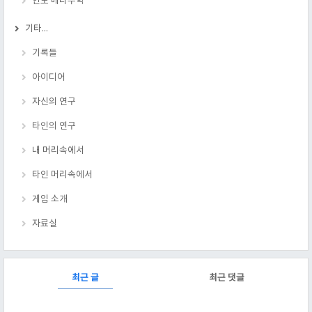
인도 베다수학
기타...
기록들
아이디어
자신의 연구
타인의 연구
내 머리속에서
타인 머리속에서
게임 소개
자료실
RECENTLY
최근 글
최근 댓글