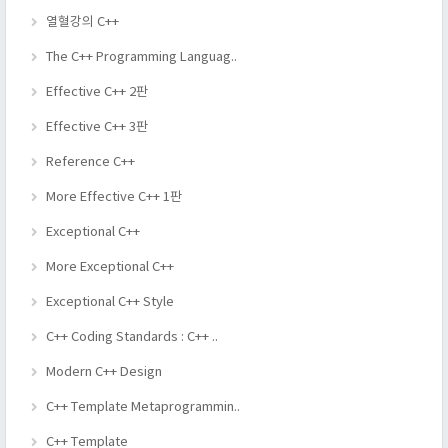
열혈강의 C++
The C++ Programming Languag..
Effective C++ 2판
Effective C++ 3판
Reference C++
More Effective C++ 1판
Exceptional C++
More Exceptional C++
Exceptional C++ Style
C++ Coding Standards : C++ ..
Modern C++ Design
C++ Template Metaprogrammin..
C++ Template