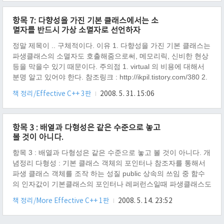
러는 템플릿 코드를 깨워주고, 문법 검사도 해준다. 즉, 인스턴스
화는 "깨어난 코드" 로 봐도 무방하다. 블로브(blob) : 클래스가
항목 7: 다향성을 가진 기본 클래스에서는 소
멤버함수나 멤버 값들을 가지고 있을 때, 블로브 라고 한다. 메타
멸자를 반드시 가상 소멸자로 선언하자
자료(metadata) : C++ Template 에서 매개변..
정말 제목이 .. 구체적이다. 이유 1. 다향성을 가진 기본 클래스는
파생클래스의 소멸자도 호출해줌으로써, 메모리릭, 신비한 현상
등을 막을수 있기 때문이다. 주의점 1. virtual 의 비용에 대해서
분명 알고 있어야 한다. 참조링크 : http://ikpil.tistory.com/380 2.
순수 가상 소멸자를 사용한다면, 정의를 꼭 써두어야 한다. 왜냐
책 정리/Effective C++ 3판
2008. 5. 31. 15:06
하면 http://www.kwak101.pe.kr/bbs/view.php?
id=kwk_worksBBS&no=159 이기 때문이다. 참조 - 기본 클래스
의 가상 소멸자로 인한 파생 클래스의 소멸 시점 1. 기본 클래스
항목 3 : 배열과 다형성은 같은 수준으로 놓고
의 가상 소멸자 호출 2. 1번으로 부터 파생 클래스의 소멸자 호출
볼 것이 아니다.
3. 2번으로 부터 기본 클래스의 소멸자 호출 - 순수 가상 소멸자
의..
항목 3 : 배열과 다형성은 같은 수준으로 놓고 볼 것이 아니다. 개
념정리 다형성 : 기본 클래스 객체의 포인터나 참조자를 통해서
파생 클래스 객체를 조작 하는 성질 public 상속의 쓰임 중 함수
의 인자값이 기본클래스의 포인터나 레퍼런스일때 파생클래스도
받을수 있도록 해준다. 이유 1. 파생 클래스의 객체의 크기와 기
책 정리/More Effective C++ 1판
2008. 5. 14. 23:52
본 클래스의 객체의 크기가 다르기 때문에, 포인터 계산(배열이
니까!)시 오류가 발생한다! 해결방법 1. 배열의 포인터 계산과 다