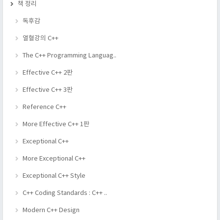
책 정리
독후감
열혈강의 C++
The C++ Programming Languag..
Effective C++ 2판
Effective C++ 3판
Reference C++
More Effective C++ 1판
Exceptional C++
More Exceptional C++
Exceptional C++ Style
C++ Coding Standards : C++ ..
Modern C++ Design