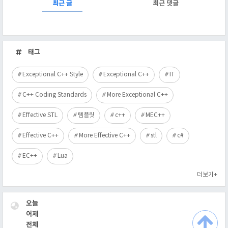
RECENTLY
최근 글
최근 댓글
최
근
태그
글
Exceptional C++ Style
Exceptional C++
IT
C++ Coding Standards
More Exceptional C++
Effective STL
템플릿
c++
MEC++
Effective C++
More Effective C++
stl
c#
EC++
Lua
더보기+
VISITOR
오늘
어제
전체