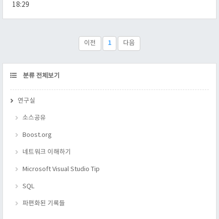
어디에서건 값을 수정 할 수 있게 된다. 그래서 그 값이 왜 어떻게
18:29
언제 수정되었는지 알기가 매우 힘들어 진다. 이런 것이 "아느니
모르니만 못하다" 라는 소리를 듣는 경우이다. 그렇다면, "공유
데이터" 는 무엇을 말하는 것일까? 바로 클래스의 멤버 데이터를
말한다. 이것은 또 왜 문제인가? 바로 전역 데이터 처럼 쓰여지니
이전
1
다음
문제가 똑같이 된다. 경험으로는. private 멤버 ..
CATEGORY
분류 전체보기
연구실
소스공유
Boost.org
네트워크 이해하기
Microsoft Visual Studio Tip
SQL
파편화된 기록들