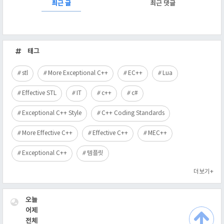
RECENTLY
최근 글
최근 댓글
최
근
태그
글
stl
More Exceptional C++
EC++
Lua
Effective STL
IT
c++
c#
Exceptional C++ Style
C++ Coding Standards
More Effective C++
Effective C++
MEC++
Exceptional C++
템플릿
더보기+
VISITOR
오늘
어제
전체