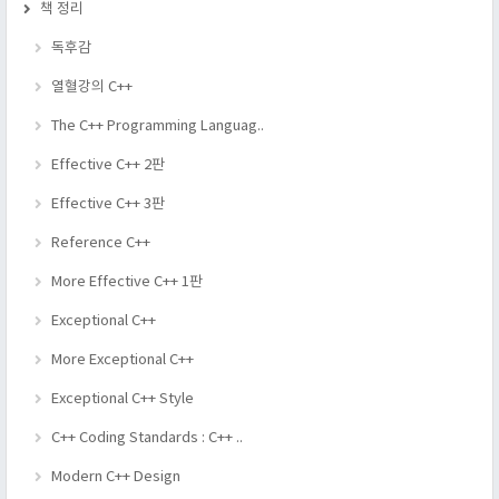
책 정리
독후감
열혈강의 C++
The C++ Programming Languag..
Effective C++ 2판
Effective C++ 3판
Reference C++
More Effective C++ 1판
Exceptional C++
More Exceptional C++
Exceptional C++ Style
C++ Coding Standards : C++ ..
Modern C++ Design