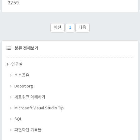
에서 많이 발생하므로, 표준문서나 C+ Standard Library 책을 보
22:59
면 자세히 알아 두는게 좋을 것이라고 생각 된다. 참고로 반복자
가 이상해 질것 같은 STL 함수들은 전부 반복자를 벹어내니 그것
을 사용하면 문제는 없다. 부수적으로 STL이 나쁘거나 좋다고 하
지만, 용도에 맞게 쓰면 독도 명약이고 명약이라도 나쁘게 쓰면
이전
1
다음
독이라는 말이 있듯이, ..
CATEGORY
분류 전체보기
연구실
소스공유
Boost.org
네트워크 이해하기
Microsoft Visual Studio Tip
SQL
파편화된 기록들