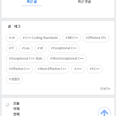
RECENTLY
최근 글
최근 댓글
최
근
태그
글
c#
C++ Coding Standards
MEC++
Effective STL
IT
Lua
stl
Exceptional C++
Exceptional C++ Style
More Exceptional C++
Effective C++
More Effective C++
c++
EC++
템플릿
더보기+
VISITOR
오늘
어제
전체