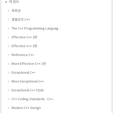
책 정리
독후감
열혈강의 C++
The C++ Programming Languag..
Effective C++ 2판
Effective C++ 3판
Reference C++
More Effective C++ 1판
Exceptional C++
More Exceptional C++
Exceptional C++ Style
C++ Coding Standards : C++ ..
Modern C++ Design