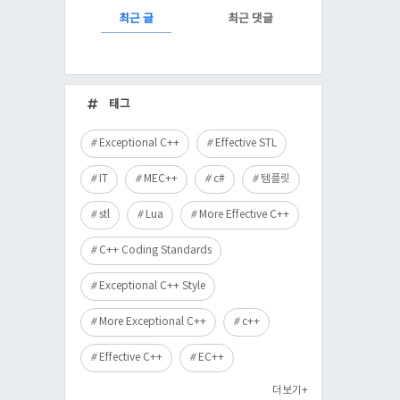
RECENTLY
최근 글
최근 댓글
최
근
태그
글
Exceptional C++
Effective STL
IT
MEC++
c#
템플릿
stl
Lua
More Effective C++
C++ Coding Standards
Exceptional C++ Style
More Exceptional C++
c++
Effective C++
EC++
더보기+