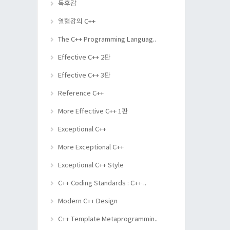
독후감
열혈강의 C++
The C++ Programming Languag..
Effective C++ 2판
Effective C++ 3판
Reference C++
More Effective C++ 1판
Exceptional C++
More Exceptional C++
Exceptional C++ Style
C++ Coding Standards : C++ ..
Modern C++ Design
C++ Template Metaprogrammin..