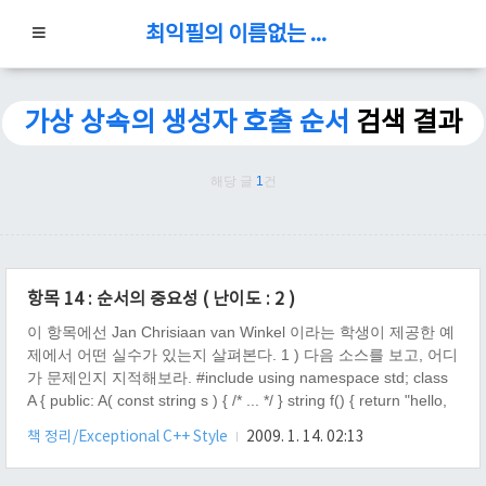
최익필의 이름없는 블로그
가상 상속의 생성자 호출 순서
검색 결과
해당 글
1
건
항목 14 : 순서의 중요성 ( 난이도 : 2 )
이 항목에선 Jan Chrisiaan van Winkel 이라는 학생이 제공한 예
제에서 어떤 실수가 있는지 살펴본다. 1 ) 다음 소스를 보고, 어디
가 문제인지 지적해보라. #include using namespace std; class
A { public: A( const string s ) { /* ... */ } string f() { return "hello,
world"; } }; class B : public A { public: B() : A( s = f() ) { } private:
책 정리/Exceptional C++ Style
2009. 1. 14. 02:13
string s; }; int main( void ) { B b; return 0; } 난 이 문제를 보고,
재석이와 함께 고민했었다. 어느 부분이 문제일거 같다는 느낌