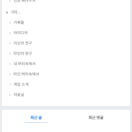
인도 베다수학
기타...
기록들
아이디어
자신의 연구
타인의 연구
내 머리속에서
타인 머리속에서
게임 소개
자료실
RECENTLY
최근 글
최근 댓글