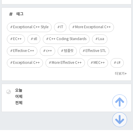
최
근
태그
글
Exceptional C++ Style
IT
More Exceptional C++
EC++
stl
C++ Coding Standards
Lua
Effective C++
c++
템플릿
Effective STL
Exceptional C++
More Effective C++
MEC++
c#
더보기+
VISITOR
오늘
어제
전체