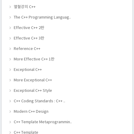
열혈강의 C++
The C++ Programming Languag..
Effective C++ 2판
Effective C++ 3판
Reference C++
More Effective C++ 1판
Exceptional C++
More Exceptional C++
Exceptional C++ Style
C++ Coding Standards : C++ ..
Modern C++ Design
C++ Template Metaprogrammin..
C++ Template