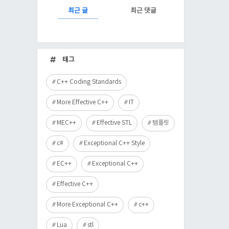
RECENTLY
최근 글
최근 댓글
최
근
태그
글
C++ Coding Standards
More Effective C++
IT
MEC++
Effective STL
템플릿
c#
Exceptional C++ Style
EC++
Exceptional C++
Effective C++
More Exceptional C++
c++
Lua
stl