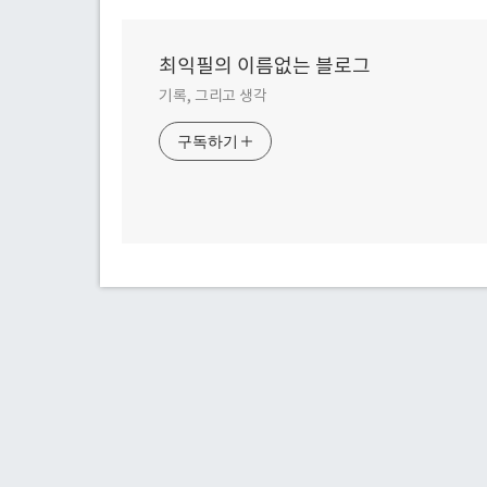
최익필의 이름없는 블로그
기록, 그리고 생각
구독하기