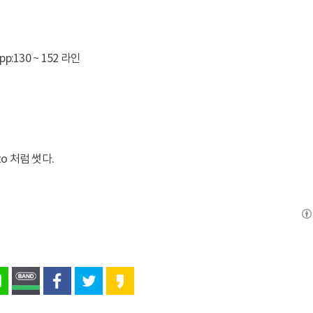
hpp:130 ~ 152 라인
to 처럼 썻다.