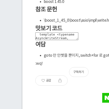
boost 1.45.0
참조 문헌
\boost_1_45_0\boost\asio\impl\write.
맛보기 코드
여담
goto 만 안썻을 뿐이지, switch+for 로 go
:wq!
구독하기
공감