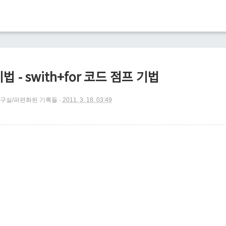
 - swith+for 코드 점프 기법
구실/파편화된 기록들
2011. 3. 18. 03:49