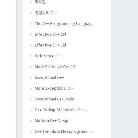
독후감
열혈강의 C++
The C++ Programming Languag..
Effective C++ 2판
Effective C++ 3판
Reference C++
More Effective C++ 1판
Exceptional C++
More Exceptional C++
Exceptional C++ Style
C++ Coding Standards : C++ ..
Modern C++ Design
C++ Template Metaprogrammin..