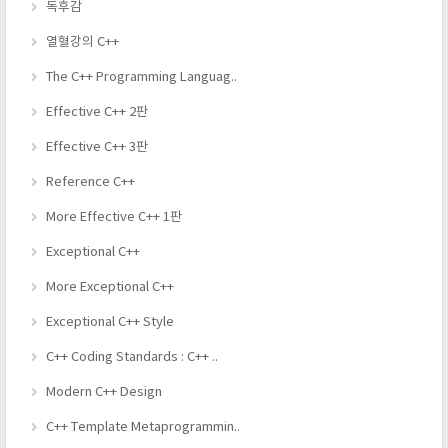
독후감
열혈강의 C++
The C++ Programming Languag..
Effective C++ 2판
Effective C++ 3판
Reference C++
More Effective C++ 1판
Exceptional C++
More Exceptional C++
Exceptional C++ Style
C++ Coding Standards : C++ ..
Modern C++ Design
C++ Template Metaprogrammin..