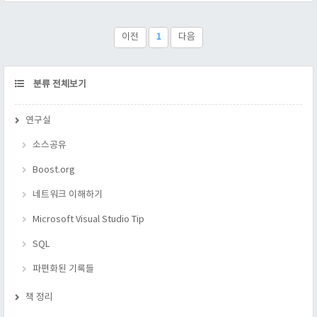
을 것이다. TYPELIST_3(int, char, int) d3 get( d3 ) = 3; 참으로
간단하면서 사용하기 편하다. 하지만 첫번째 int의 값인지 세번째
int의 값인지 알 길이 없다. 그러므로 이 방법은 사용 할 수 없다.
이전
1
다음
다시 원점으로 돌아와서 생각을 해보니, 숫자로 지정하면 모호해
질 일이 없을 것이라..
CATEGORY
분류 전체보기
연구실
소스공유
Boost.org
네트워크 이해하기
Microsoft Visual Studio Tip
SQL
파편화된 기록들
책 정리