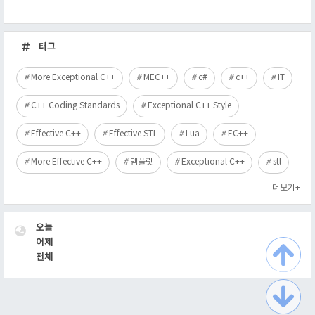
최
근
태그
글
More Exceptional C++
MEC++
c#
c++
IT
C++ Coding Standards
Exceptional C++ Style
Effective C++
Effective STL
Lua
EC++
More Effective C++
템플릿
Exceptional C++
stl
더보기+
VISITOR
오늘
어제
전체